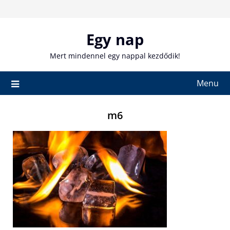
Skip
to
content
Egy nap
Mert mindennel egy nappal kezdődik!
Menu
m6