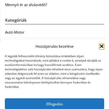
Mennyit ér az alvázvédő?
Kategóriák
Autó-Motor
Divat
Hozzájárulás kezelése
Egészség
A legjobb felhasználói élmény biztosítása érdekében olyan
technológiákat használunk, mint például a cookie-k, amelyek tárolják az
Egyéb
eszközinformációkat és/vagy hozzáférnek azokhoz. Ezen
technológiákhoz való hozzájárulás lehetővé teszi számunkra, hogy olyan
adatokat dolgozzunk fel ezen az oldalon, mint a böngészési viselkedés
Étel
vagy az egyedi azonosítók. A hozzájárulás elmaradása vagy
visszavonása hátrányosan befolyásolhat bizonyos funkciókat és
Szolgáltatás
funkciókat.
Vásárlás
Elfogadás
Webáruház