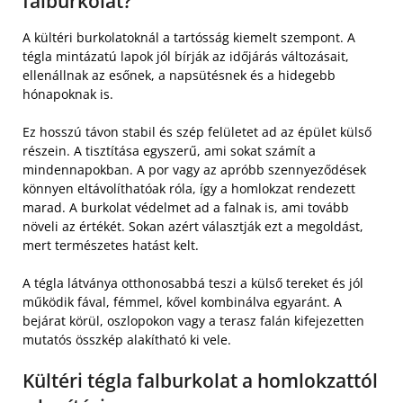
falburkolat?
A kültéri burkolatoknál a tartósság kiemelt szempont. A
tégla mintázatú lapok jól bírják az időjárás változásait,
ellenállnak az esőnek, a napsütésnek és a hidegebb
hónapoknak is.
Ez hosszú távon stabil és szép felületet ad az épület külső
részein. A tisztítása egyszerű, ami sokat számít a
mindennapokban. A por vagy az apróbb szennyeződések
könnyen eltávolíthatóak róla, így a homlokzat rendezett
marad. A burkolat védelmet ad a falnak is, ami tovább
növeli az értékét. Sokan azért választják ezt a megoldást,
mert természetes hatást kelt.
A tégla látványa otthonosabbá teszi a külső tereket és jól
működik fával, fémmel, kővel kombinálva egyaránt. A
bejárat körül, oszlopokon vagy a terasz falán kifejezetten
mutatós összkép alakítható ki vele.
Kültéri tégla falburkolat a homlokzattól