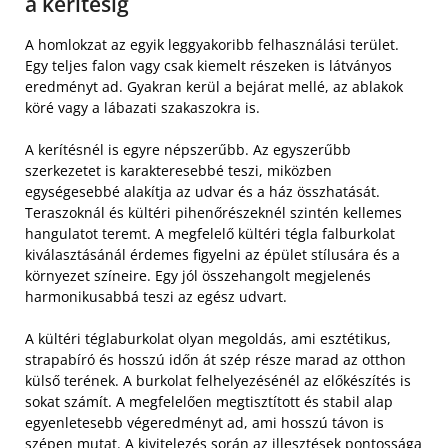
a kerítésig
A homlokzat az egyik leggyakoribb felhasználási terület.
Egy teljes falon vagy csak kiemelt részeken is látványos
eredményt ad. Gyakran kerül a bejárat mellé, az ablakok
köré vagy a lábazati szakaszokra is.
A kerítésnél is egyre népszerűbb. Az egyszerűbb
szerkezetet is karakteresebbé teszi, miközben
egységesebbé alakítja az udvar és a ház összhatását.
Teraszoknál és kültéri pihenőrészeknél szintén kellemes
hangulatot teremt. A megfelelő kültéri tégla falburkolat
kiválasztásánál érdemes figyelni az épület stílusára és a
környezet színeire. Egy jól összehangolt megjelenés
harmonikusabbá teszi az egész udvart.
A kültéri téglaburkolat olyan megoldás, ami esztétikus,
strapabíró és hosszú időn át szép része marad az otthon
külső terének. A burkolat felhelyezésénél az előkészítés is
sokat számít. A megfelelően megtisztított és stabil alap
egyenletesebb végeredményt ad, ami hosszú távon is
szépen mutat. A kivitelezés során az illesztések pontossága