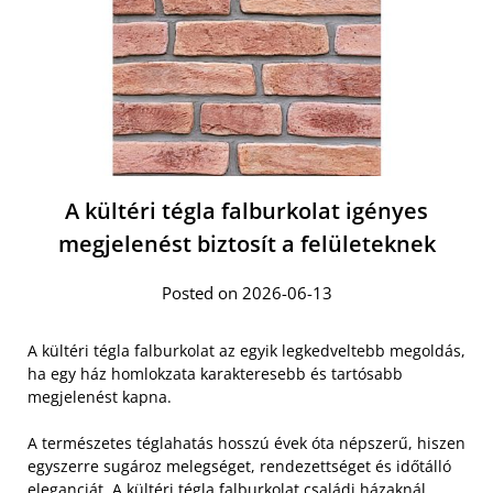
A kültéri tégla falburkolat igényes
megjelenést biztosít a felületeknek
Posted on 2026-06-13
A kültéri tégla falburkolat az egyik legkedveltebb megoldás,
ha egy ház homlokzata karakteresebb és tartósabb
megjelenést kapna.
A természetes téglahatás hosszú évek óta népszerű, hiszen
egyszerre sugároz melegséget, rendezettséget és időtálló
eleganciát. A
kültéri tégla falburkolat családi házaknál
,