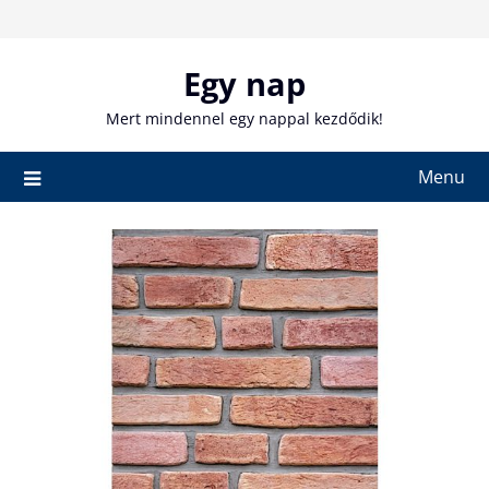
Skip
to
content
Egy nap
Mert mindennel egy nappal kezdődik!
Menu