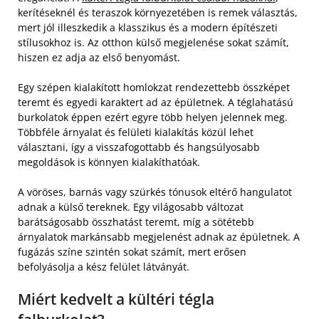
kerítéseknél és teraszok környezetében is remek választás,
mert jól illeszkedik a klasszikus és a modern építészeti
stílusokhoz is. Az otthon külső megjelenése sokat számít,
hiszen ez adja az első benyomást.
Egy szépen kialakított homlokzat rendezettebb összképet
teremt és egyedi karaktert ad az épületnek. A téglahatású
burkolatok éppen ezért egyre több helyen jelennek meg.
Többféle árnyalat és felületi kialakítás közül lehet
választani, így a visszafogottabb és hangsúlyosabb
megoldások is könnyen kialakíthatóak.
A vöröses, barnás vagy szürkés tónusok eltérő hangulatot
adnak a külső tereknek. Egy világosabb változat
barátságosabb összhatást teremt, míg a sötétebb
árnyalatok markánsabb megjelenést adnak az épületnek. A
fugázás színe szintén sokat számít, mert erősen
befolyásolja a kész felület látványát.
Miért kedvelt a kültéri tégla