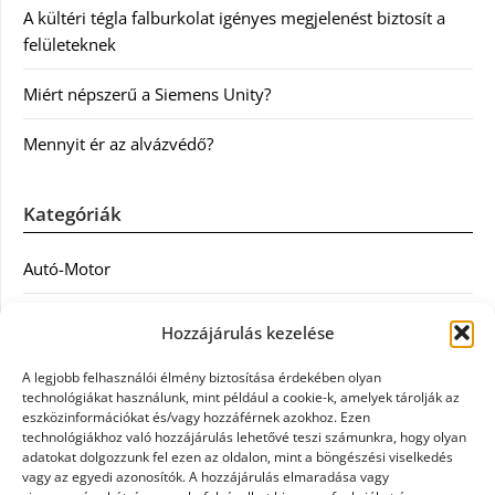
A kültéri tégla falburkolat igényes megjelenést biztosít a
felületeknek
Miért népszerű a Siemens Unity?
Mennyit ér az alvázvédő?
Kategóriák
Autó-Motor
Divat
Hozzájárulás kezelése
Egészség
A legjobb felhasználói élmény biztosítása érdekében olyan
technológiákat használunk, mint például a cookie-k, amelyek tárolják az
Egyéb
eszközinformációkat és/vagy hozzáférnek azokhoz. Ezen
technológiákhoz való hozzájárulás lehetővé teszi számunkra, hogy olyan
adatokat dolgozzunk fel ezen az oldalon, mint a böngészési viselkedés
Étel
vagy az egyedi azonosítók. A hozzájárulás elmaradása vagy