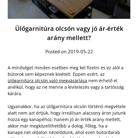
Ülőgarnitúra olcsón vagy jó ár-érték
arány mellett?
Posted on 2019-05-22
A minőséget minden esetben meg kel fizetni és ez alól a
bútorok sem képeznek kivételt. Éppen ezért, az
ülőgarnitúra olcsón való megvásárlása
nem érhető el
anélkül, hogy az ne menne a kivitelezés vagy a tartósság
kárára.
Ugyanakkor, ha az ülőgarnitúra olcsón történő megvétele
alatt nem azt értjük, hogy irreálisan alacsony áron jutunk
hozzá egy kanapéhoz, hanem jó ár-érték arány mellett,
akkor már megközelíthetőbb a dolog. Főleg, ha a
kanape.net oldalon nézelődünk, ahol ezen bútordarab