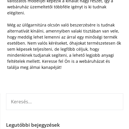
változatos modelljei képezik a kínálat nagy részét, így a
webáruház üzemeltetői többféle igényt is ki tudnak
elégíteni.
Még az ülőgarnitúra olcsón való beszerzésére is tudnak
alternatívát kínálni, amennyiben valaki tisztában van vele,
hogy meddig lehet lemenni az árral egy minőségi termék
esetében. Nem valós kéréseket, óhajokat természetesen ők
sem képesek teljesíteni, de legfőbb céljuk, hogy
mindenkinek tudjanak segíteni, a lehető legjobb anyagi
feltételek mellett. Keresse fel Ön is a webáruházat és
találja meg álmai kanapéját!
KERESÉS:
Legutóbbi bejegyzések