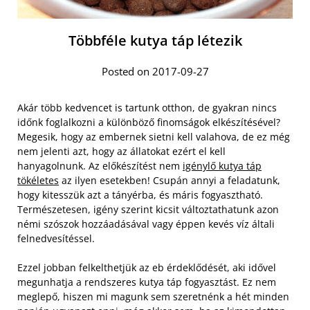
Többféle kutya táp létezik
Posted on 2017-09-27
Akár több kedvencet is tartunk otthon, de gyakran nincs
időnk foglalkozni a különböző finomságok elkészítésével?
Megesik, hogy az embernek sietni kell valahova, de ez még
nem jelenti azt, hogy az állatokat ezért el kell
hanyagolnunk. Az előkészítést nem
igénylő kutya táp
tökéletes
az ilyen esetekben! Csupán annyi a feladatunk,
hogy kitesszük azt a tányérba, és máris fogyasztható.
Természetesen, igény szerint kicsit változtathatunk azon
némi szószok hozzáadásával vagy éppen kevés víz általi
felnedvesítéssel.
Ezzel jobban felkelthetjük az eb érdeklődését, aki idővel
megunhatja a rendszeres kutya táp fogyasztást. Ez nem
meglepő, hiszen mi magunk sem szeretnénk a hét minden