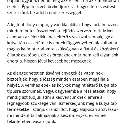
napján ugyanazt enni, még akkor sem, ha az kimondottan
ízletes. Éppen ezért törekedjünk rá, hogy eltérő ízesítést
szerezzünk be adott rendszerességgel.
A legtöbb kutya táp úgy van kialakítva, hogy tartalmazzon
minden fontos összetevőt a fejlődő szervezetnek. Mivel
azonban az életciklusnak eltérő szakaszai vannak, így a
kutya táp összetétele is ennek függvényében alakulhat. A
magas kalóriatartalomra szükség van a fiatal és középkorú
állatok esetében, de az öregeknek már nem kell olyan sok
energia, hiszen jóval kevesebbet mozognak.
Az elengedhetetlen ásványi anyagok és vitaminok
biztosítják, hogy a jószág minden esetben megállja a
helyét. A vemhes ebek és kölykök megint eltérő kutya táp
típusra szorulnak. Vegyük figyelembe a részleteket, hogy
mindig azt tudjuk adni a kedvencünknek, amire a
legnagyobb szüksége van. Ismerkedjünk meg a kutya táp
termékekkel, szánjuk rá az időt, hogy alaposan átolvassuk,
mi mindent tartalmaznak a készítmények, és ennek
tekintetében vásároljunk.