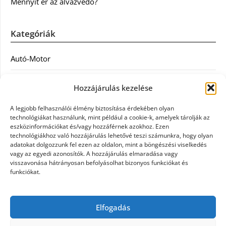
Mennyit ér az alvázvédő?
Kategóriák
Autó-Motor
Divat
Hozzájárulás kezelése
Egészség
A legjobb felhasználói élmény biztosítása érdekében olyan
technológiákat használunk, mint például a cookie-k, amelyek tárolják az
Egyéb
eszközinformációkat és/vagy hozzáférnek azokhoz. Ezen
technológiákhoz való hozzájárulás lehetővé teszi számunkra, hogy olyan
adatokat dolgozzunk fel ezen az oldalon, mint a böngészési viselkedés
Étel
vagy az egyedi azonosítók. A hozzájárulás elmaradása vagy
visszavonása hátrányosan befolyásolhat bizonyos funkciókat és
Szolgáltatás
funkciókat.
Vásárlás
Elfogadás
Webáruház