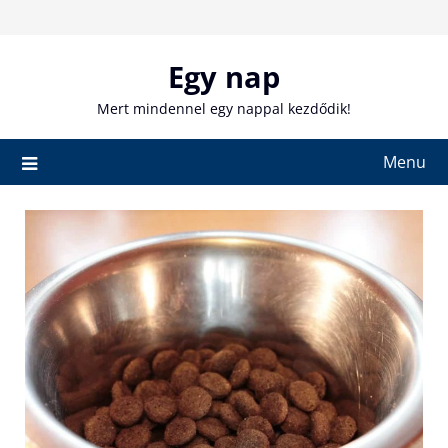
Skip
to
content
Egy nap
Mert mindennel egy nappal kezdődik!
Menu