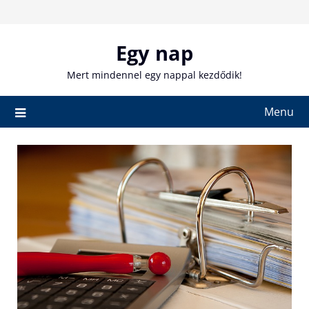
Skip
to
content
Egy nap
Mert mindennel egy nappal kezdődik!
Menu