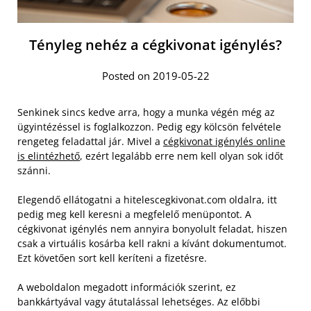
Tényleg nehéz a cégkivonat igénylés?
Posted on 2019-05-22
Senkinek sincs kedve arra, hogy a munka végén még az
ügyintézéssel is foglalkozzon. Pedig egy kölcsön felvétele
rengeteg feladattal jár. Mivel a
cégkivonat igénylés online
is elintézhető
, ezért legalább erre nem kell olyan sok időt
szánni.
Elegendő ellátogatni a hitelescegkivonat.com oldalra, itt
pedig meg kell keresni a megfelelő menüpontot. A
cégkivonat igénylés nem annyira bonyolult feladat, hiszen
csak a virtuális kosárba kell rakni a kívánt dokumentumot.
Ezt követően sort kell keríteni a fizetésre.
A weboldalon megadott információk szerint, ez
bankkártyával vagy átutalással lehetséges. Az előbbi