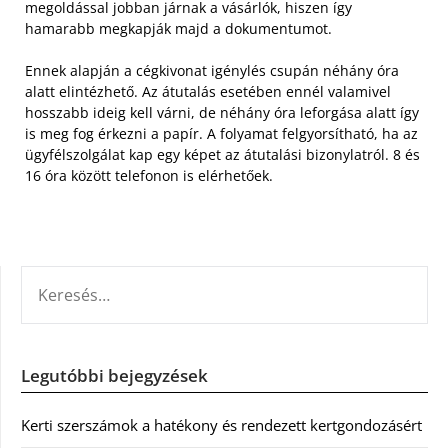
megoldással jobban járnak a vásárlók, hiszen így
hamarabb megkapják majd a dokumentumot.
Ennek alapján a cégkivonat igénylés csupán néhány óra
alatt elintézhető. Az átutalás esetében ennél valamivel
hosszabb ideig kell várni, de néhány óra leforgása alatt így
is meg fog érkezni a papír. A folyamat felgyorsítható, ha az
ügyfélszolgálat kap egy képet az átutalási bizonylatról. 8 és
16 óra között telefonon is elérhetőek.
KERESÉS:
Legutóbbi bejegyzések
Kerti szerszámok a hatékony és rendezett kertgondozásért