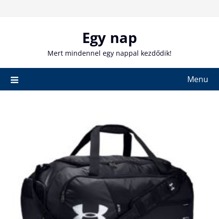
Skip
to
content
Egy nap
Mert mindennel egy nappal kezdődik!
Menu