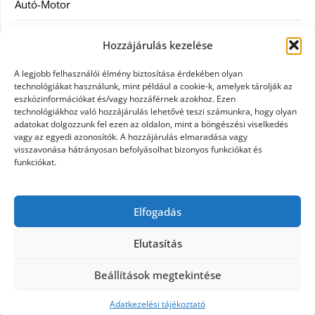
Autó-Motor
Divat
Hozzájárulás kezelése
Egészség
A legjobb felhasználói élmény biztosítása érdekében olyan
technológiákat használunk, mint például a cookie-k, amelyek tárolják az
Egyéb
eszközinformációkat és/vagy hozzáférnek azokhoz. Ezen
technológiákhoz való hozzájárulás lehetővé teszi számunkra, hogy olyan
adatokat dolgozzunk fel ezen az oldalon, mint a böngészési viselkedés
Étel
vagy az egyedi azonosítók. A hozzájárulás elmaradása vagy
visszavonása hátrányosan befolyásolhat bizonyos funkciókat és
Szolgáltatás
funkciókat.
Vásárlás
Elfogadás
Webáruház
Elutasítás
Beállítások megtekintése
©2026 Egy nap
| Design:
Newspaperly WordPress
Theme
Adatkezelési tájékoztató