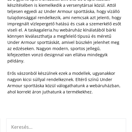
készítésében is kiemelkedik a versenytársai közül. Attól
teljesen egyedi az Under Armour sporttáska, hogy vízálló
tulajdonsággal rendelkezik, ami nemcsak azt jelenti, hogy
impregnált vízlepergető hatású és csak a szemerkélő esőt
viseli el.
A taskagaleria.hu webáruház kínálatából bárki
könnyen kiválaszthatja a megfelelő típusú és méretű
Under Armour sporttáskát, amivel büszkén jelenhet meg
az edzéseken. Nagyon modern, sportos jellegű,
kifejezetten vonzó designnal van ellátva mindegyik
példány.
Erős vászonból készülnek ezek a modellek, ugyanakkor
nagyon kicsi súllyal rendelkeznek. Eltérő színű Under
Armour sporttáska közül válogathatunk a webáruházban,
ahol korrekt áron juthatunk a termékekhez.
KERESÉS: