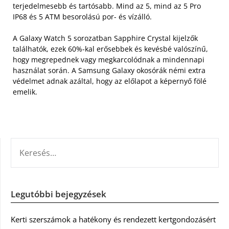
terjedelmesebb és tartósabb. Mind az 5, mind az 5 Pro
IP68 és 5 ATM besorolású por- és vízálló.
A Galaxy Watch 5 sorozatban Sapphire Crystal kijelzők
találhatók, ezek 60%-kal erősebbek és kevésbé valószínű,
hogy megrepednek vagy megkarcolódnak a mindennapi
használat során. A Samsung Galaxy okosórák némi extra
védelmet adnak azáltal, hogy az előlapot a képernyő fölé
emelik.
KERESÉS:
Legutóbbi bejegyzések
Kerti szerszámok a hatékony és rendezett kertgondozásért