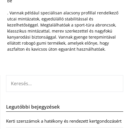
be
. Vannak például speciálisan alacsony profillal rendelkező
utcai mintázatok, egyedülálló stabilitással és
kezelhetőséggel. Megtalálhatóak a sport-túra abroncsok,
klasszikus mintázattal, merev szerkezettel és nagyfokú
kanyarodási biztonsággal. Vannak gyenge terepmintával
ellátott robogó gumi termékek, amelyek előnye, hogy
aszfalton és kavicsos úton egyaránt használhatóak.
KERESÉS:
Legutóbbi bejegyzések
Kerti szerszámok a hatékony és rendezett kertgondozásért