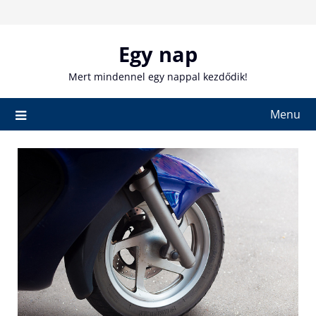
Skip
to
content
Egy nap
Mert mindennel egy nappal kezdődik!
Menu