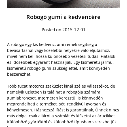
Robogó gumi a kedvencére
Posted on 2015-12-01
A robogó egy kis kedvenc, ami remek segítség a
bevásárlásnál vagy közelebbi helyekre való eljutáshoz,
mivel nem kell hozzá különösebb vezetési tudás. Fiatalok
és idősebbek egyaránt használják. Egy kisméretű jármű,
kisméretű robogó gumi szükséglettel
, amit könnyedén
beszerezhet.
Több tucat motoros szaküzlet kínál széles választékot, de
némelyik üzletben is találhat a robogója számára
gumiabroncsot. Interneten keresztül is könnyedén
megrendelheti a terméket, sőt, rendkívül gyorsan és
kényelmesen. Házhozszállítást is garantálnak, Önnek nincs
más dolga, csak aláírni a számlát és kifizetni az árucikket.
Különböző gyártóktól és különböző típusban szerezhetjük