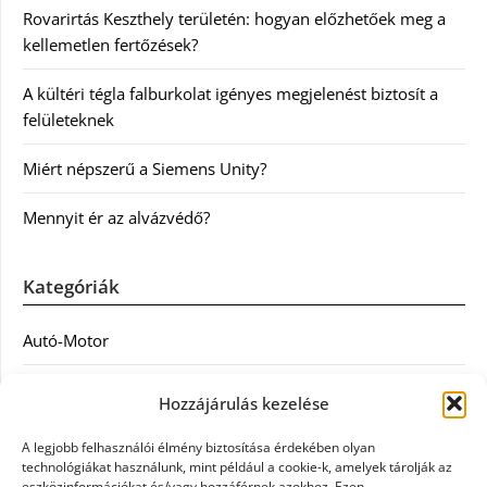
Rovarirtás Keszthely területén: hogyan előzhetőek meg a
kellemetlen fertőzések?
A kültéri tégla falburkolat igényes megjelenést biztosít a
felületeknek
Miért népszerű a Siemens Unity?
Mennyit ér az alvázvédő?
Kategóriák
Autó-Motor
Divat
Hozzájárulás kezelése
Egészség
A legjobb felhasználói élmény biztosítása érdekében olyan
technológiákat használunk, mint például a cookie-k, amelyek tárolják az
Egyéb
eszközinformációkat és/vagy hozzáférnek azokhoz. Ezen