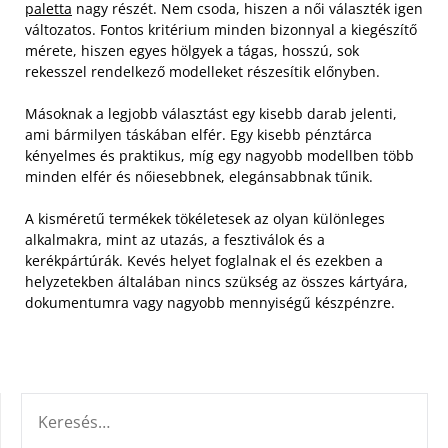
paletta
nagy részét. Nem csoda, hiszen a női választék igen
változatos. Fontos kritérium minden bizonnyal a kiegészítő
mérete, hiszen egyes hölgyek a tágas, hosszú, sok
rekesszel rendelkező modelleket részesítik előnyben.
Másoknak a legjobb választást egy kisebb darab jelenti,
ami bármilyen táskában elfér. Egy kisebb pénztárca
kényelmes és praktikus, míg egy nagyobb modellben több
minden elfér és nőiesebbnek, elegánsabbnak tűnik.
A kisméretű termékek tökéletesek az olyan különleges
alkalmakra, mint az utazás, a fesztiválok és a
kerékpártúrák. Kevés helyet foglalnak el és ezekben a
helyzetekben általában nincs szükség az összes kártyára,
dokumentumra vagy nagyobb mennyiségű készpénzre.
KERESÉS: