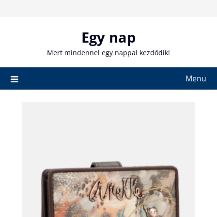
Skip
to
content
Egy nap
Mert mindennel egy nappal kezdődik!
Menu