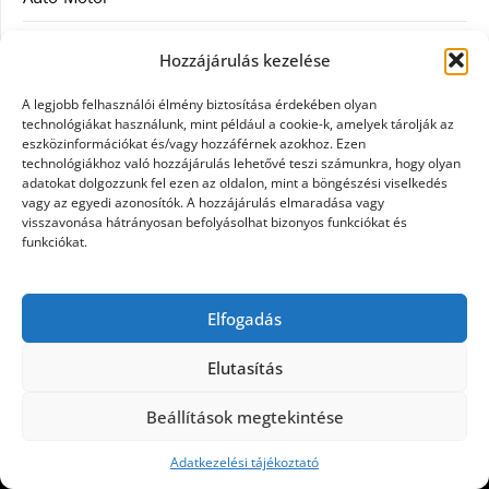
Divat
Hozzájárulás kezelése
Egészség
A legjobb felhasználói élmény biztosítása érdekében olyan
technológiákat használunk, mint például a cookie-k, amelyek tárolják az
Egyéb
eszközinformációkat és/vagy hozzáférnek azokhoz. Ezen
technológiákhoz való hozzájárulás lehetővé teszi számunkra, hogy olyan
adatokat dolgozzunk fel ezen az oldalon, mint a böngészési viselkedés
Étel
vagy az egyedi azonosítók. A hozzájárulás elmaradása vagy
visszavonása hátrányosan befolyásolhat bizonyos funkciókat és
Szolgáltatás
funkciókat.
Vásárlás
Elfogadás
Webáruház
Elutasítás
Beállítások megtekintése
©2026 Egy nap
| Design:
Newspaperly WordPress
Theme
Adatkezelési tájékoztató