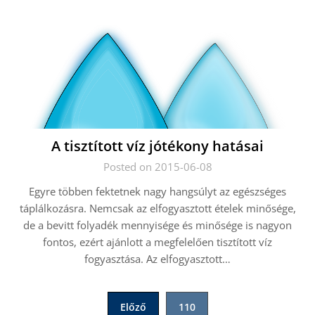
A tisztított víz jótékony hatásai
Posted on 2015-06-08
Egyre többen fektetnek nagy hangsúlyt az egészséges
táplálkozásra. Nemcsak az elfogyasztott ételek minősége,
de a bevitt folyadék mennyisége és minősége is nagyon
fontos, ezért ajánlott a megfelelően tisztított víz
fogyasztása. Az elfogyasztott…
Bejegyzések
Előző
110