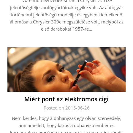
Az elmúlt évtizedek során a Chrysler az USA
jelentőségteljes autógyártóinak egyike volt. Az autógyár
történelmi jelentőségű modellje és egyben kiemelkedő
állomása a Chrysler 300c megszületése volt, melyből az
első darabokat 1957-re…
Miért pont az elektromos cigi
Posted on 2015-06-26
Nem kérdés, hogy a dohányzás egy olyan szenvedély,
ami amellett, hogy káros a dohányzó ember és
környezete egészségére, de ma már luxusnak is számít.