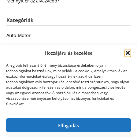
Mennyit ér az alvázvédő?
Kategóriák
Autó-Motor
Divat
Hozzájárulás kezelése
Egészség
A legjobb felhasználói élmény biztosítása érdekében olyan
technológiákat használunk, mint például a cookie-k, amelyek tárolják az
Egyéb
eszközinformációkat és/vagy hozzáférnek azokhoz. Ezen
technológiákhoz való hozzájárulás lehetővé teszi számunkra, hogy olyan
adatokat dolgozzunk fel ezen az oldalon, mint a böngészési viselkedés
Étel
vagy az egyedi azonosítók. A hozzájárulás elmaradása vagy
visszavonása hátrányosan befolyásolhat bizonyos funkciókat és
Szolgáltatás
funkciókat.
Vásárlás
Elfogadás
Webáruház