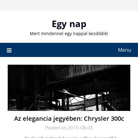
Skip
to
content
Egy nap
Mert mindennel egy nappal kezdődik!
Menu
Az elegancia jegyében: Chrysler 300c
Posted on 2015-08-05