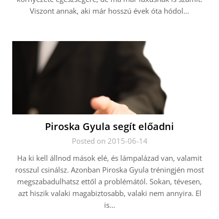
Viszont annak, aki már hosszú évek óta hódol…
Piroska Gyula segít előadni
Posted on 2015-06-14
Ha ki kell állnod mások elé, és lámpalázad van, valamit
rosszul csinálsz. Azonban Piroska Gyula tréningjén most
megszabadulhatsz ettől a problémától. Sokan, tévesen,
azt hiszik valaki magabiztosabb, valaki nem annyira. El
is…