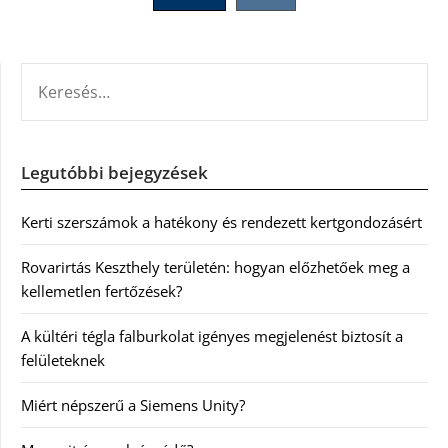
lapozása
KERESÉS:
Legutóbbi bejegyzések
Kerti szerszámok a hatékony és rendezett kertgondozásért
Rovarirtás Keszthely területén: hogyan előzhetőek meg a
kellemetlen fertőzések?
A kültéri tégla falburkolat igényes megjelenést biztosít a
felületeknek
Miért népszerű a Siemens Unity?