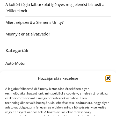
A kültéri tégla falburkolat igényes megjelenést biztosít a
felületeknek
Miért népszerű a Siemens Unity?
Mennyit ér az alvázvédő?
Kategóriák
Autó-Motor
Divat
Hozzájárulás kezelése
Egészség
A legjobb felhasználói élmény biztosítása érdekében olyan
technológiákat használunk, mint például a cookie-k, amelyek tárolják az
Egyéb
eszközinformációkat és/vagy hozzáférnek azokhoz. Ezen
technológiákhoz való hozzájárulás lehetővé teszi számunkra, hogy olyan
adatokat dolgozzunk fel ezen az oldalon, mint a böngészési viselkedés
Étel
vagy az egyedi azonosítók. A hozzájárulás elmaradása vagy