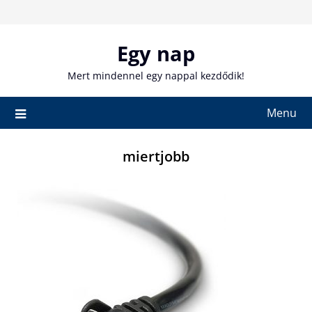
Skip
to
content
Egy nap
Mert mindennel egy nappal kezdődik!
Menu
miertjobb