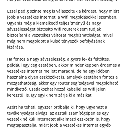
Ezzel pedig szinte meg is válaszoltuk a kérdést, hogy
miért
jobb a vezetékes internet
, a Wifi megoldásokkal szemben.
Ugyanis még a kiemelkedő teljesítményű és nagy
sávszélességet biztosító Wifi routerek sem tudják
biztosítani a vezetékes változat megbízhatóságát, mivel
még nem megoldott a külső tényezők befolyásának
kizárása.
Ha fontos a nagy sávszélesség, a gyors le- és feltöltés,
például egy cég esetében, akkor mindenképpen érdemes a
vezetékes internet mellett maradni, de ha egy időben
használna olyan eszközöket is, amelyek esetében fontos a
mozgathatóság, akkor egy router segítségével megoldható
mindkettő. Csatlakozhat hozzá kábellel és Wifi jelen
keresztül is, így egyik nem zárja ki a másikat.
Azért ha teheti, egyszer próbálja ki, hogy ugyanazt a
tevékenységet elvégzi az asztali számítógépen és egy
vezeték nélküli internetet alkalmazó eszközön is, hogy
megtapasztalja, miért jobb a vezetékes internet egyéb