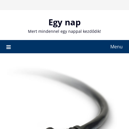
Skip
to
content
Egy nap
Mert mindennel egy nappal kezdődik!
Menu