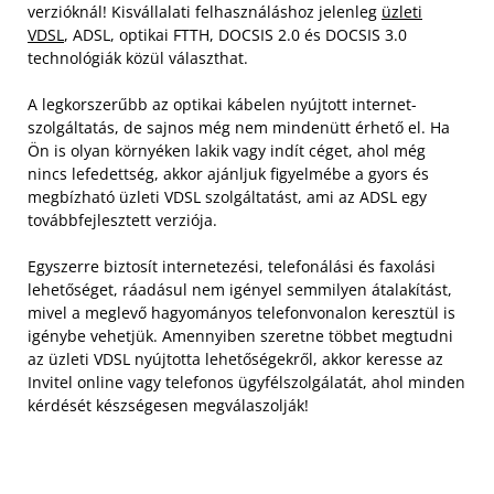
verzióknál! Kisvállalati felhasználáshoz jelenleg
üzleti
VDSL
, ADSL, optikai FTTH, DOCSIS 2.0 és DOCSIS 3.0
technológiák közül választhat.
A legkorszerűbb az optikai kábelen nyújtott internet-
szolgáltatás, de sajnos még nem mindenütt érhető el. Ha
Ön is olyan környéken lakik vagy indít céget, ahol még
nincs lefedettség, akkor ajánljuk figyelmébe a gyors és
megbízható üzleti VDSL szolgáltatást, ami az ADSL egy
továbbfejlesztett verziója.
Egyszerre biztosít internetezési, telefonálási és faxolási
lehetőséget, ráadásul nem igényel semmilyen átalakítást,
mivel a meglevő hagyományos telefonvonalon keresztül is
igénybe vehetjük. Amennyiben szeretne többet megtudni
az üzleti VDSL nyújtotta lehetőségekről, akkor keresse az
Invitel online vagy telefonos ügyfélszolgálatát, ahol minden
kérdését készségesen megválaszolják!