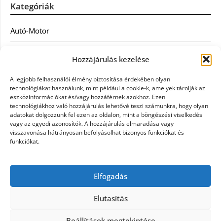
Kategóriák
Autó-Motor
Divat
Hozzájárulás kezelése
Egészség
A legjobb felhasználói élmény biztosítása érdekében olyan
technológiákat használunk, mint például a cookie-k, amelyek tárolják az
Egyéb
eszközinformációkat és/vagy hozzáférnek azokhoz. Ezen
technológiákhoz való hozzájárulás lehetővé teszi számunkra, hogy olyan
adatokat dolgozzunk fel ezen az oldalon, mint a böngészési viselkedés
Étel
vagy az egyedi azonosítók. A hozzájárulás elmaradása vagy
visszavonása hátrányosan befolyásolhat bizonyos funkciókat és
Szolgáltatás
funkciókat.
Vásárlás
Elfogadás
Webáruház
Elutasítás
Beállítások megtekintése