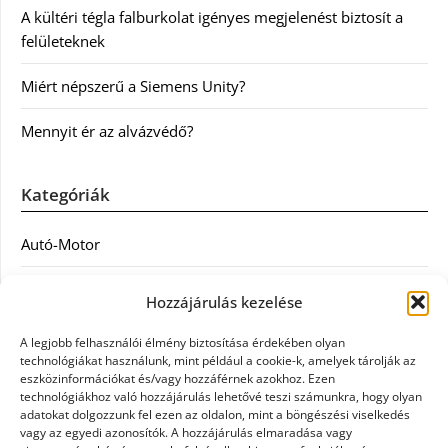
A kültéri tégla falburkolat igényes megjelenést biztosít a
felületeknek
Miért népszerű a Siemens Unity?
Mennyit ér az alvázvédő?
Kategóriák
Autó-Motor
Divat
Hozzájárulás kezelése
Egészség
A legjobb felhasználói élmény biztosítása érdekében olyan
technológiákat használunk, mint például a cookie-k, amelyek tárolják az
Egyéb
eszközinformációkat és/vagy hozzáférnek azokhoz. Ezen
technológiákhoz való hozzájárulás lehetővé teszi számunkra, hogy olyan
adatokat dolgozzunk fel ezen az oldalon, mint a böngészési viselkedés
Étel
vagy az egyedi azonosítók. A hozzájárulás elmaradása vagy