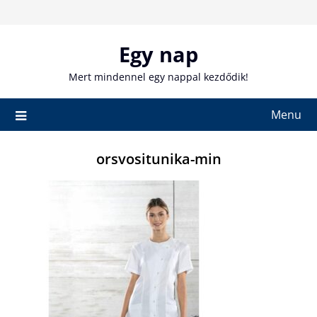
Skip
to
content
Egy nap
Mert mindennel egy nappal kezdődik!
Menu
orsvositunika-min