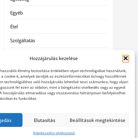
Egyéb
Étel
Szolgáltatás
Vásárlás
Hozzájárulás kezelése
Webáruház
elhasználói élmény biztosítása érdekében olyan technológiákat használunk,
l a cookie-k, amelyek tárolják az eszközinformációkat és/vagy hozzáférnek
en technológiákhoz való hozzájárulás lehetővé teszi számunkra, hogy olyan
gozzunk fel ezen az oldalon, mint a böngészési viselkedés vagy az egyedi
 A hozzájárulás elmaradása vagy visszavonása hátrányosan befolyásolhat
kciókat és funkciókat.
gadás
Elutasítás
Beállítások megtekintése
Adatkezelési tájékoztató