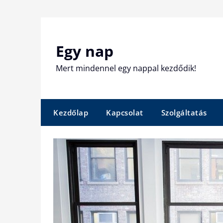
Skip
to
content
Egy nap
Mert mindennel egy nappal kezdődik!
Kezdőlap
Kapcsolat
Szolgáltatás