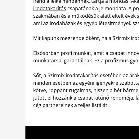
Rend a lelke mindennek, tartja a mondás. Akár
irodatakarítás
csapatának a jelmondata. A pro
szakmában és a működésük alatt eltelt évek 
ami az irodaházak és egyéb létesítmények szak
Mit kapunk megrendelőként, ha a Szirmix irod
Elsősorban profi munkát, amit a csapat innovat
munkatársai garantálnak. Ez a profizmus gyors
Sőt, a Szirmix irodatakarítás esetében az ára
minden esetben az egyéni igényekre szabotta
kötve, roppant rugalmas, hiszen a hét bárm
jutott el hozzánk a csapat kitűnő renoméja, 
cég partnereinek a teljes listáját!