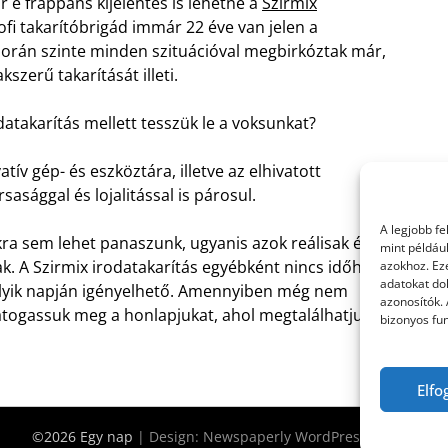
 e frappáns kijelentés is lehetne a
Szirmix
fi takarítóbrigád immár 22 éve van jelen a
során szinte minden szituációval megbirkóztak már,
szerű takarítását illeti.
atakarítás mellett tesszük le a voksunkat?
ív gép- és eszköztára, illetve az elhivatott
asággal és lojalitással is párosul.
A legjobb f
kra sem lehet panaszunk, ugyanis azok reálisak és
mint példáu
k. A Szirmix irodatakarítás egyébként nincs időhöz
azokhoz. Ez
adatokat dol
elyik napján igényelhető. Amennyiben még nem
azonosítók.
látogassuk meg a honlapjukat, ahol megtalálhatjuk a
bizonyos fun
Elfo
©2026 Egy nap
| Design:
Newspaperly WordPress Theme