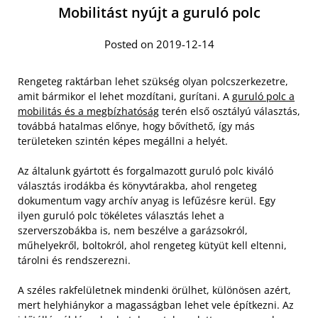
Mobilitást nyújt a guruló polc
Posted on 2019-12-14
Rengeteg raktárban lehet szükség olyan polcszerkezetre,
amit bármikor el lehet mozdítani, gurítani. A
guruló polc a
mobilitás és a megbízhatóság
terén első osztályú választás,
továbbá hatalmas előnye, hogy bővíthető, így más
területeken szintén képes megállni a helyét.
Az általunk gyártott és forgalmazott guruló polc kiváló
választás irodákba és könyvtárakba, ahol rengeteg
dokumentum vagy archív anyag is lefűzésre kerül. Egy
ilyen guruló polc tökéletes választás lehet a
szerverszobákba is, nem beszélve a garázsokról,
műhelyekről, boltokról, ahol rengeteg kütyüt kell eltenni,
tárolni és rendszerezni.
A széles rakfelületnek mindenki örülhet, különösen azért,
mert helyhiánykor a magasságban lehet vele építkezni. Az