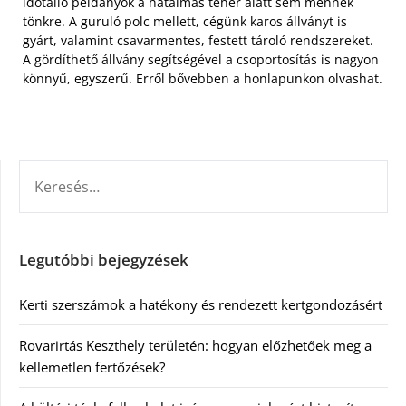
időtálló példányok a hatalmas teher alatt sem mennek
tönkre. A guruló polc mellett, cégünk karos állványt is
gyárt, valamint csavarmentes, festett tároló rendszereket.
A gördíthető állvány segítségével a csoportosítás is nagyon
könnyű, egyszerű. Erről bővebben a honlapunkon olvashat.
KERESÉS:
Legutóbbi bejegyzések
Kerti szerszámok a hatékony és rendezett kertgondozásért
Rovarirtás Keszthely területén: hogyan előzhetőek meg a
kellemetlen fertőzések?