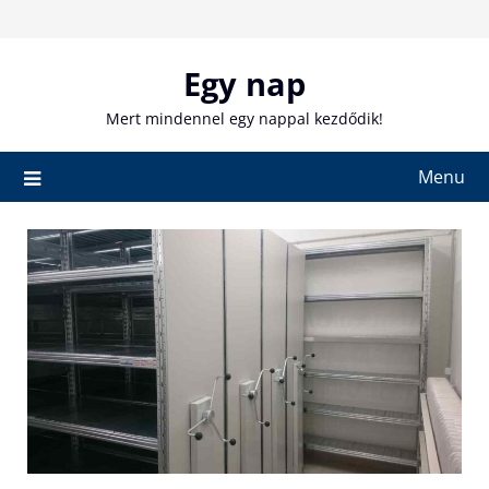
Skip
to
content
Egy nap
Mert mindennel egy nappal kezdődik!
Menu