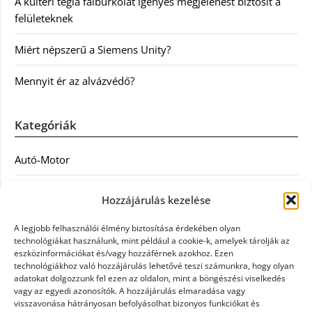
A kültéri tégla falburkolat igényes megjelenést biztosít a
felületeknek
Miért népszerű a Siemens Unity?
Mennyit ér az alvázvédő?
Kategóriák
Autó-Motor
Divat
Hozzájárulás kezelése
Egészség
A legjobb felhasználói élmény biztosítása érdekében olyan
technológiákat használunk, mint például a cookie-k, amelyek tárolják az
Egyéb
eszközinformációkat és/vagy hozzáférnek azokhoz. Ezen
technológiákhoz való hozzájárulás lehetővé teszi számunkra, hogy olyan
adatokat dolgozzunk fel ezen az oldalon, mint a böngészési viselkedés
Étel
vagy az egyedi azonosítók. A hozzájárulás elmaradása vagy
visszavonása hátrányosan befolyásolhat bizonyos funkciókat és