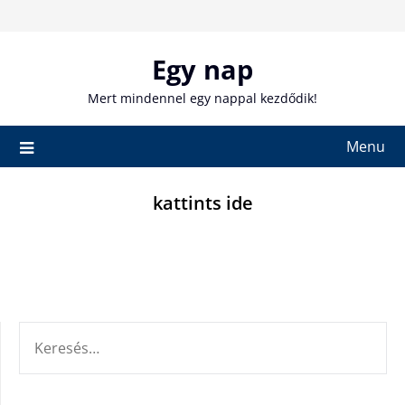
Skip
to
content
Egy nap
Mert mindennel egy nappal kezdődik!
Menu
kattints ide
KERESÉS: