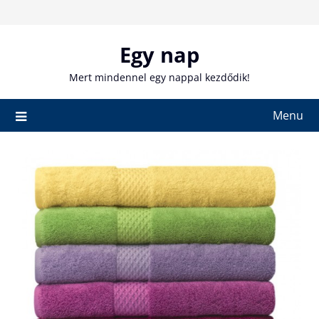
Skip
to
content
Egy nap
Mert mindennel egy nappal kezdődik!
Menu