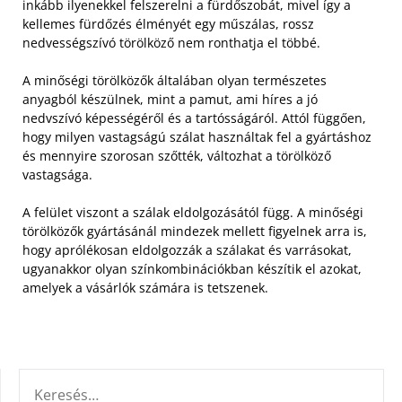
inkább ilyenekkel felszerelni a fürdőszobát, mivel így a
kellemes fürdőzés élményét egy műszálas, rossz
nedvességszívó törölköző nem ronthatja el többé.
A minőségi törölközők általában olyan természetes
anyagból készülnek, mint a pamut, ami híres a jó
nedvszívó képességéről és a tartósságáról. Attól függően,
hogy milyen vastagságú szálat használtak fel a gyártáshoz
és mennyire szorosan szőtték, változhat a törölköző
vastagsága.
A felület viszont a szálak eldolgozásától függ. A minőségi
törölközők gyártásánál mindezek mellett figyelnek arra is,
hogy aprólékosan eldolgozzák a szálakat és varrásokat,
ugyanakkor olyan színkombinációkban készítik el azokat,
amelyek a vásárlók számára is tetszenek.
KERESÉS: