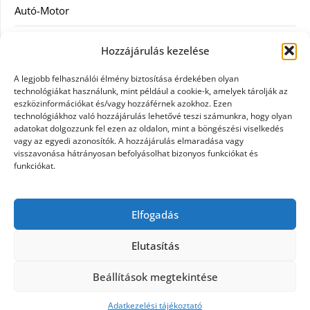
Autó-Motor
Divat
Hozzájárulás kezelése
Egészség
A legjobb felhasználói élmény biztosítása érdekében olyan
technológiákat használunk, mint például a cookie-k, amelyek tárolják az
Egyéb
eszközinformációkat és/vagy hozzáférnek azokhoz. Ezen
technológiákhoz való hozzájárulás lehetővé teszi számunkra, hogy olyan
adatokat dolgozzunk fel ezen az oldalon, mint a böngészési viselkedés
Étel
vagy az egyedi azonosítók. A hozzájárulás elmaradása vagy
visszavonása hátrányosan befolyásolhat bizonyos funkciókat és
Szolgáltatás
funkciókat.
Vásárlás
Elfogadás
Webáruház
Elutasítás
Beállítások megtekintése
©2026 Egy nap
| Design:
Newspaperly WordPress
Theme
Adatkezelési tájékoztató