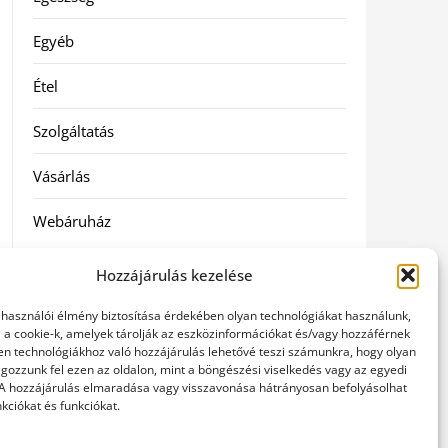
Egyéb
Étel
Szolgáltatás
Vásárlás
Webáruház
Hozzájárulás kezelése
elhasználói élmény biztosítása érdekében olyan technológiákat használunk,
l a cookie-k, amelyek tárolják az eszközinformációkat és/vagy hozzáférnek
en technológiákhoz való hozzájárulás lehetővé teszi számunkra, hogy olyan
gozzunk fel ezen az oldalon, mint a böngészési viselkedés vagy az egyedi
 A hozzájárulás elmaradása vagy visszavonása hátrányosan befolyásolhat
kciókat és funkciókat.