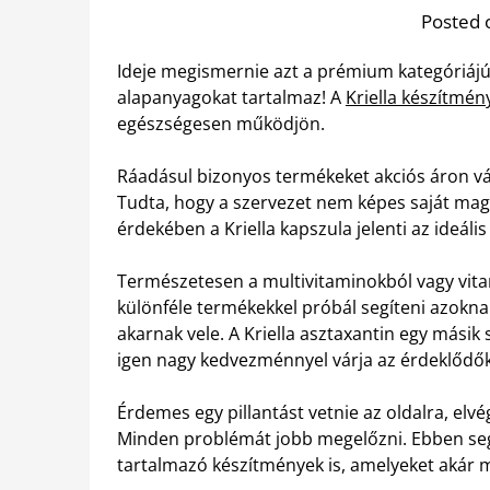
Posted 
Ideje megismernie azt a prémium kategóriáj
alapanyagokat tartalmaz! A
Kriella készítmé
egészségesen működjön.
Ráadásul bizonyos termékeket akciós áron v
Tudta, hogy a szervezet nem képes saját magá
érdekében a Kriella kapszula jelenti az ideáli
Természetesen a multivitaminokból vagy vitam
különféle termékekkel próbál segíteni azokna
akarnak vele. A Kriella asztaxantin egy mási
igen nagy kedvezménnyel várja az érdeklődők
Érdemes egy pillantást vetnie az oldalra, elv
Minden problémát jobb megelőzni. Ebben seg
tartalmazó készítmények is, amelyeket akár 