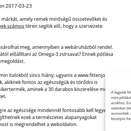
on 2017-03-23
ú márkát, amely remek minőségű összetevőket és
nyek számos
téren segítik elő, hogy a szervezete
ásárolhat meg, amennyiben a webáruházból rendel.
tól előállítani az Omega-3 zsírsavat? Ennek pótlása
s megoldást.
in italokból sincs hiány, ugyanis a www.fittenjo.hu
k, akiknek fontos az egészségük és törődni is
k sikertermék, aminek a 30 darabos kiszerelése most
A legjobb f
et.
mint példáu
azokhoz. Ez
adatokat dol
égre az egészsége mindennél fontosabb kell legyen.
azonosítók.
íthetnek ezek a természetes alapanyagokat
bizonyos fun
most is megrendelhet a weboldalon.