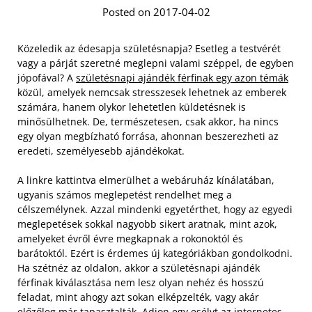
Posted on 2017-04-02
Közeledik az édesapja születésnapja? Esetleg a testvérét
vagy a párját szeretné meglepni valami széppel, de egyben
jópofával? A
születésnapi ajándék férfinak egy azon témák
közül, amelyek nemcsak stresszesek lehetnek az emberek
számára, hanem olykor lehetetlen küldetésnek is
minősülhetnek. De, természetesen, csak akkor, ha nincs
egy olyan megbízható forrása, ahonnan beszerezheti az
eredeti, személyesebb ajándékokat.
A linkre kattintva elmerülhet a webáruház kínálatában,
ugyanis számos meglepetést rendelhet meg a
célszemélynek. Azzal mindenki egyetérthet, hogy az egyedi
meglepetések sokkal nagyobb sikert aratnak, mint azok,
amelyeket évről évre megkapnak a rokonoktól és
barátoktól. Ezért is érdemes új kategóriákban gondolkodni.
Ha szétnéz az oldalon, akkor a születésnapi ajándék
férfinak kiválasztása nem lesz olyan nehéz és hosszú
feladat, mint ahogy azt sokan elképzelték, vagy akár
előzőleg már tapasztalták. Adjon egy esélyt az internetes