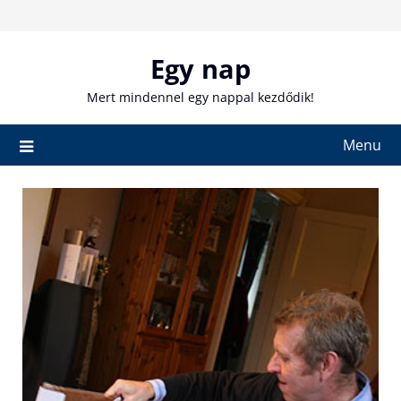
Skip
to
content
Egy nap
Mert mindennel egy nappal kezdődik!
Menu