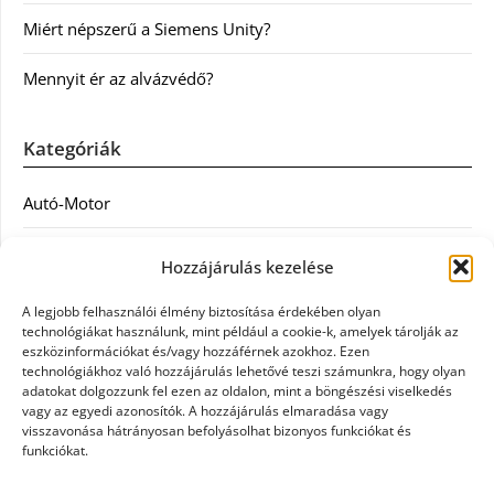
Miért népszerű a Siemens Unity?
Mennyit ér az alvázvédő?
Kategóriák
Autó-Motor
Divat
Hozzájárulás kezelése
Egészség
A legjobb felhasználói élmény biztosítása érdekében olyan
technológiákat használunk, mint például a cookie-k, amelyek tárolják az
Egyéb
eszközinformációkat és/vagy hozzáférnek azokhoz. Ezen
technológiákhoz való hozzájárulás lehetővé teszi számunkra, hogy olyan
adatokat dolgozzunk fel ezen az oldalon, mint a böngészési viselkedés
Étel
vagy az egyedi azonosítók. A hozzájárulás elmaradása vagy
visszavonása hátrányosan befolyásolhat bizonyos funkciókat és
Szolgáltatás
funkciókat.