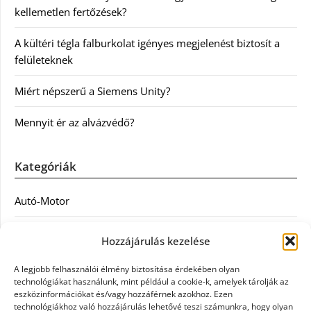
kellemetlen fertőzések?
A kültéri tégla falburkolat igényes megjelenést biztosít a
felületeknek
Miért népszerű a Siemens Unity?
Mennyit ér az alvázvédő?
Kategóriák
Autó-Motor
Divat
Hozzájárulás kezelése
Egészség
A legjobb felhasználói élmény biztosítása érdekében olyan
technológiákat használunk, mint például a cookie-k, amelyek tárolják az
Egyéb
eszközinformációkat és/vagy hozzáférnek azokhoz. Ezen
technológiákhoz való hozzájárulás lehetővé teszi számunkra, hogy olyan