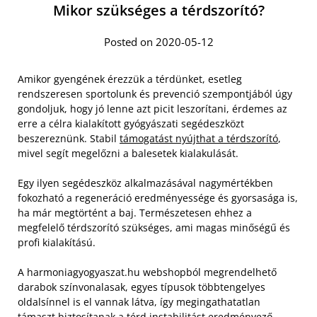
Mikor szükséges a térdszorító?
Posted on 2020-05-12
Amikor gyengének érezzük a térdünket, esetleg
rendszeresen sportolunk és prevenció szempontjából úgy
gondoljuk, hogy jó lenne azt picit leszorítani, érdemes az
erre a célra kialakított gyógyászati segédeszközt
beszereznünk. Stabil
támogatást nyújthat a térdszorító
,
mivel segít megelőzni a balesetek kialakulását.
Egy ilyen segédeszköz alkalmazásával nagymértékben
fokozható a regeneráció eredményessége és gyorsasága is,
ha már megtörtént a baj. Természetesen ehhez a
megfelelő térdszorító szükséges, ami magas minőségű és
profi kialakítású.
A harmoniagyogyaszat.hu webshopból megrendelhető
darabok színvonalasak, egyes típusok többtengelyes
oldalsínnel is el vannak látva, így megingathatatlan
támaszt biztosítanak a térd instabilitást eredményező