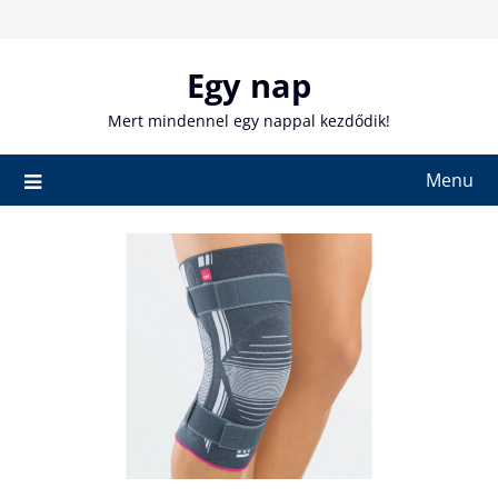
Skip
to
content
Egy nap
Mert mindennel egy nappal kezdődik!
Menu