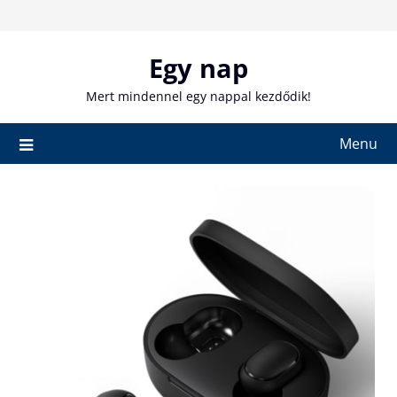
Skip
to
content
Egy nap
Mert mindennel egy nappal kezdődik!
Menu