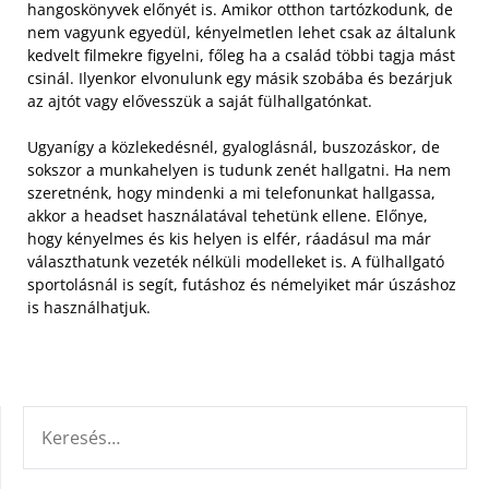
hangoskönyvek előnyét is. Amikor otthon tartózkodunk, de
nem vagyunk egyedül, kényelmetlen lehet csak az általunk
kedvelt filmekre figyelni, főleg ha a család többi tagja mást
csinál. Ilyenkor elvonulunk egy másik szobába és bezárjuk
az ajtót vagy elővesszük a saját fülhallgatónkat.
Ugyanígy a közlekedésnél, gyaloglásnál, buszozáskor, de
sokszor a munkahelyen is tudunk zenét hallgatni. Ha nem
szeretnénk, hogy mindenki a mi telefonunkat hallgassa,
akkor a headset használatával tehetünk ellene. Előnye,
hogy kényelmes és kis helyen is elfér, ráadásul ma már
választhatunk vezeték nélküli modelleket is. A fülhallgató
sportolásnál is segít, futáshoz és némelyiket már úszáshoz
is használhatjuk.
KERESÉS: