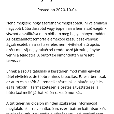
Posted on 2020-10-04
Néha megesik, hogy szeretnénk megszabadulni valamilyen
nagyobb bútordarabtól vagy éppen arra lenne szükségünk,
viszont a szállítása nem oldható meg hagyományos módon.
Az összeállított tömörfa elemekből készült szekrények,
ágyak esetében a szétszerelés nem kivitelezhető opció,
ezért muszáj nagy raktérrel rendelkező járműt igénybe
venni a feladatra. A
bútortaxi kimondottan erre
lett
tervezve.
Ennek a szolgáltatásnak a keretében mód nyílik egy-két
tétel elvitelére, de többre nincs kapacitás. Ez esetben csak
az autó és a sofőr áll rendelkezésre, aki a platón segít le-
és felrakodni. Természetesen előzetes egyeztetéssel a
bútortaxi mellé járhat külön rakodó munkás.
A tutiteher.hu oldalon minden szükséges információt
megtalálunk erre vonatkozóan, ezért bátran kattintsunk és
tájékozódjunk. Ami pedig a költségeket illeti, azoktól sem