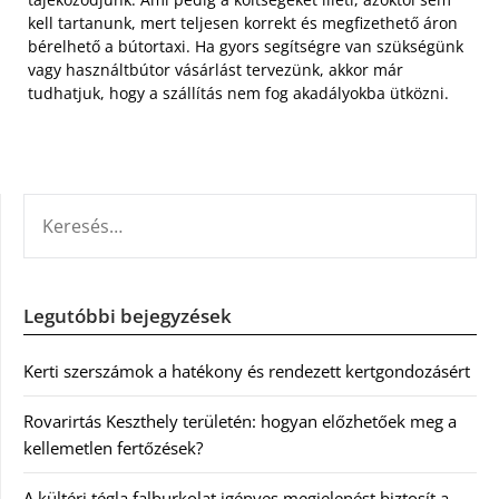
kell tartanunk, mert teljesen korrekt és megfizethető áron
bérelhető a bútortaxi. Ha gyors segítségre van szükségünk
vagy használtbútor vásárlást tervezünk, akkor már
tudhatjuk, hogy a szállítás nem fog akadályokba ütközni.
KERESÉS:
Legutóbbi bejegyzések
Kerti szerszámok a hatékony és rendezett kertgondozásért
Rovarirtás Keszthely területén: hogyan előzhetőek meg a
kellemetlen fertőzések?
A kültéri tégla falburkolat igényes megjelenést biztosít a