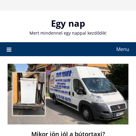
Skip
to
content
Egy nap
Mert mindennel egy nappal kezdődik!
Menu
Mikor jön jól a bútortaxi?