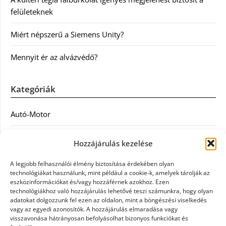
felületeknek
Miért népszerű a Siemens Unity?
Mennyit ér az alvázvédő?
Kategóriák
Autó-Motor
Divat
Hozzájárulás kezelése
Egészség
A legjobb felhasználói élmény biztosítása érdekében olyan
technológiákat használunk, mint például a cookie-k, amelyek tárolják az
Egyéb
eszközinformációkat és/vagy hozzáférnek azokhoz. Ezen
technológiákhoz való hozzájárulás lehetővé teszi számunkra, hogy olyan
adatokat dolgozzunk fel ezen az oldalon, mint a böngészési viselkedés
Étel
vagy az egyedi azonosítók. A hozzájárulás elmaradása vagy
visszavonása hátrányosan befolyásolhat bizonyos funkciókat és