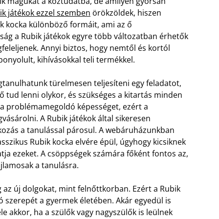
sik magukat a köztudatba, de amilyen gyorsan
ik játékok ezzel szemben
örökzöldek, hiszen
ik kocka különböző formáit, ami az ő
ság a Rubik játékok egyre több változatban érhetők
feleljenek. Annyi biztos, hogy nemtől és kortól
bonyolult, kihívásokkal teli termékkel.
anulhatunk türelmesen teljesíteni egy feladatot,
lő tud lenni olykor, és szükséges a kitartás minden
s a problémamegoldó képességet, ezért a
vásárolni. A Rubik játékok által sikeresen
akozás a tanulással párosul. A webáruházunkban
sszikus Rubik kocka elvére épül, úgyhogy kicsiknek
ja ezeket. A csöppségek számára főként fontos az,
ajlamosak a tanulásra.
az új dolgokat, mint felnőttkorban. Ezért a Rubik
ató szerepét a gyermek életében. Akár egyedül is
le akkor, ha a szülők vagy nagyszülők is leülnek