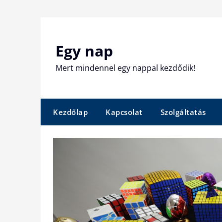
Skip
to
content
Egy nap
Mert mindennel egy nappal kezdődik!
Kezdőlap
Kapcsolat
Szolgáltatás