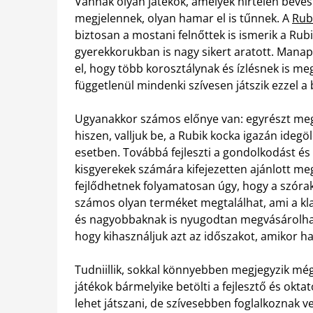
Vannak olyan játékok, amelyek hirtelen bevé
megjelennek, olyan hamar el is tűnnek. A
Rub
biztosan a mostani felnőttek is ismerik a Rub
gyerekkorukban is nagy sikert aratott. Manap
el, hogy több korosztálynak és ízlésnek is meg
függetlenül mindenki szívesen játszik ezzel a 
Ugyanakkor számos előnye van: egyrészt megt
hiszen, valljuk be, a Rubik kocka igazán idegö
esetben. Továbbá fejleszti a gondolkodást é
kisgyerekek számára kifejezetten ajánlott meg
fejlődhetnek folyamatosan úgy, hogy a szór
számos olyan terméket megtalálhat, ami a kla
és nagyobbaknak is nyugodtan megvásárolhat
hogy kihasználjuk azt az időszakot, amikor h
Tudniillik, sokkal könnyebben megjegyzik még 
játékok bármelyike betölti a fejlesztő és okt
lehet játszani, de szívesebben foglalkoznak ve