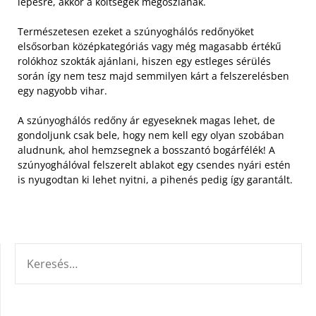
lépésre, akkor a költségek megoszlanak.
Természetesen ezeket a szúnyoghálós redőnyöket
elsősorban középkategóriás vagy még magasabb értékű
rolókhoz szokták ajánlani, hiszen egy estleges sérülés
során így nem tesz majd semmilyen kárt a felszerelésben
egy nagyobb vihar.
A szúnyoghálós redőny ár egyeseknek magas lehet, de
gondoljunk csak bele, hogy nem kell egy olyan szobában
aludnunk, ahol hemzsegnek a bosszantó bogárfélék! A
szúnyoghálóval felszerelt ablakot egy csendes nyári estén
is nyugodtan ki lehet nyitni, a pihenés pedig így garantált.
KERESÉS: