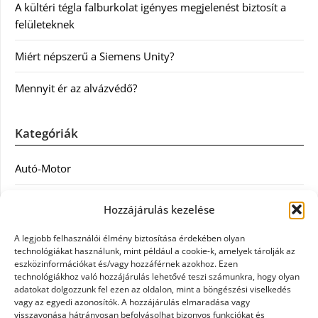
A kültéri tégla falburkolat igényes megjelenést biztosít a
felületeknek
Miért népszerű a Siemens Unity?
Mennyit ér az alvázvédő?
Kategóriák
Autó-Motor
Divat
Hozzájárulás kezelése
Egészség
A legjobb felhasználói élmény biztosítása érdekében olyan
technológiákat használunk, mint például a cookie-k, amelyek tárolják az
Egyéb
eszközinformációkat és/vagy hozzáférnek azokhoz. Ezen
technológiákhoz való hozzájárulás lehetővé teszi számunkra, hogy olyan
adatokat dolgozzunk fel ezen az oldalon, mint a böngészési viselkedés
Étel
vagy az egyedi azonosítók. A hozzájárulás elmaradása vagy
visszavonása hátrányosan befolyásolhat bizonyos funkciókat és