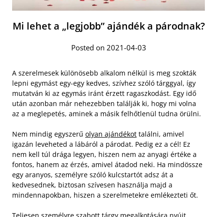
Mi lehet a „legjobb” ajándék a párodnak?
Posted on 2021-04-03
A szerelmesek különösebb alkalom nélkül is meg szokták
lepni egymást egy-egy kedves, szívhez szóló tárggyal, így
mutatván ki az egymás iránt érzett ragaszkodást. Egy idő
után azonban már nehezebben találják ki, hogy mi volna
az a meglepetés, aminek a másik felhőtlenül tudna örülni.
Nem mindig egyszerű
olyan ajándékot
találni, amivel
igazán leveheted a lábáról a párodat. Pedig ez a cél! Ez
nem kell túl drága legyen, hiszen nem az anyagi értéke a
fontos, hanem az érzés, amivel átadod neki. Ha mindössze
egy aranyos, személyre szóló kulcstartót adsz át a
kedvesednek, biztosan szívesen használja majd a
mindennapokban, hiszen a szerelmetekre emlékezteti őt.
Teljesen személyre szabott tárgy megalkotására nyújt