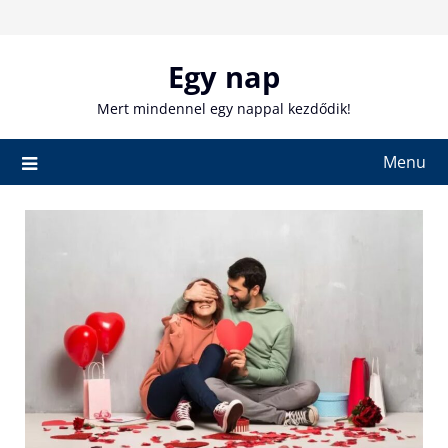
Skip
to
content
Egy nap
Mert mindennel egy nappal kezdődik!
Menu