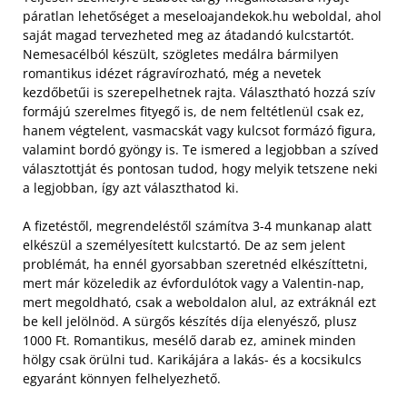
páratlan lehetőséget a meseloajandekok.hu weboldal, ahol
saját magad tervezheted meg az átadandó kulcstartót.
Nemesacélból készült, szögletes medálra bármilyen
romantikus idézet rágravírozható, még a nevetek
kezdőbetűi is szerepelhetnek rajta.
Választható hozzá szív
formájú szerelmes fityegő is, de nem feltétlenül csak ez,
hanem végtelent, vasmacskát vagy kulcsot formázó figura,
valamint bordó gyöngy is. Te ismered a legjobban a szíved
választottját és pontosan tudod, hogy melyik tetszene neki
a legjobban, így azt választhatod ki.
A fizetéstől, megrendeléstől számítva 3-4 munkanap alatt
elkészül a személyesített kulcstartó. De az sem jelent
problémát, ha ennél gyorsabban szeretnéd elkészíttetni,
mert már közeledik az évfordulótok vagy a Valentin-nap,
mert megoldható, csak a weboldalon alul, az extráknál ezt
be kell jelölnöd. A sürgős készítés díja elenyésző, plusz
1000 Ft. Romantikus, mesélő darab ez, aminek minden
hölgy csak örülni tud. Karikájára a lakás- és a kocsikulcs
egyaránt könnyen felhelyezhető.