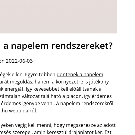
ki a napelem rendszereket?
on 2022-06-03
égek ellen. Egyre többen
döntenek a napelem
arát megoldás, hanem a környezetre is jótékony
 energiát, így kevesebbet kell előállítsanak a
ámtalan változat található a piacon, így érdemes
t érdemes igénybe venni. A napelem rendszerekről
hu weboldalról.
melyeken végig kell menni, hogy megszerezze az adott
sés szerepel, amin keresztül árajánlatot kér. Ezt