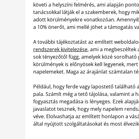
követi a helyszíni felmérés, ami alapján pont
tanácsokkal látják el a szakemberek, hogy m
adott körülményekre vonatkozóan. Amennyiben
a 10% önerőt, ami mellé jöhet a támogatás va
A további tájékoztatást az említett weboldalo
rendszerek kivitelezése
, ami a megbeszéltek a
sok tényezőtől függ, amelyek közé sorolható 
körülmények is előnyösek kell legyenek, mert
napelemeket. Maga az árajánlat számtalan tén
Például, hogy ferde vagy lapostető található 
pala. Számít még a tető tájolása, valamint a h
fogyasztás megadása is lényeges. Ezek alapjá
javaslatot tesznek, hogy mely napelem rends
véve. Elolvashatja az említett honlapon a vás
által nyújtott szolgáltatásokat és most élvezik