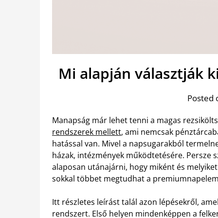
Mi alapján választják 
Posted 
Manapság már lehet tenni a magas rezsikölts
rendszerek mellett
, ami nemcsak pénztárcab
hatással van. Mivel a napsugarakból termelnek
házak, intézmények működtetésére. Persze sz
alaposan utánajárni, hogy miként és melyike
sokkal többet megtudhat a premiumnapelem.
Itt részletes leírást talál azon lépésekről, a
rendszert. Első helyen mindenképpen a felkere