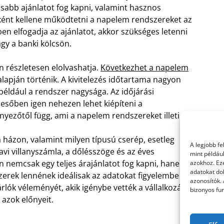
osabb ajánlatot fog kapni, valamint hasznos
iként kellene működtetni a napelem rendszereket az
 elfogadja az ajánlatot, akkor szükséges letenni
gy a banki kölcsön.
n részletesen elolvashatja.
Következhet a napelem
lapján történik. A kivitelezés időtartama nagyon
például a rendszer nagysága. Az időjárási
 esőben igen nehezen lehet kiépíteni a
yezőtől függ, ami a napelem rendszereket illeti.
a házon, valamint milyen típusú cserép, esetleg
A legjobb f
avi villanyszámla, a dőlésszöge és az éves
mint példáu
n nemcsak egy teljes árajánlatot fog kapni, hanem
azokhoz. Ez
adatokat dol
zerek lennének ideálisak az adatokat figyelembe
azonosítók.
árlók véleményét, akik igénybe vették a vállalkozás
bizonyos fun
 azok előnyeit.