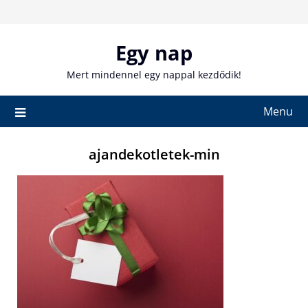
Skip
to
content
Egy nap
Mert mindennel egy nappal kezdődik!
Menu
ajandekotletek-min