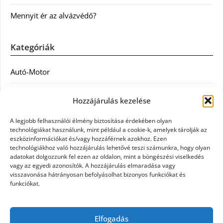
Mennyit ér az alvázvédő?
Kategóriák
Autó-Motor
Divat
Hozzájárulás kezelése
Egészség
A legjobb felhasználói élmény biztosítása érdekében olyan
technológiákat használunk, mint például a cookie-k, amelyek tárolják az
Egyéb
eszközinformációkat és/vagy hozzáférnek azokhoz. Ezen
technológiákhoz való hozzájárulás lehetővé teszi számunkra, hogy olyan
adatokat dolgozzunk fel ezen az oldalon, mint a böngészési viselkedés
Étel
vagy az egyedi azonosítók. A hozzájárulás elmaradása vagy
visszavonása hátrányosan befolyásolhat bizonyos funkciókat és
Szolgáltatás
funkciókat.
Vásárlás
Elfogadás