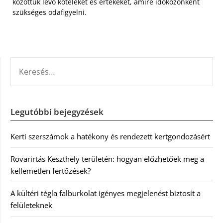
közöttük lévő köteléket és értékeket, amire időközönként
szükséges odafigyelni.
KERESÉS:
Legutóbbi bejegyzések
Kerti szerszámok a hatékony és rendezett kertgondozásért
Rovarirtás Keszthely területén: hogyan előzhetőek meg a
kellemetlen fertőzések?
A kültéri tégla falburkolat igényes megjelenést biztosít a
felületeknek