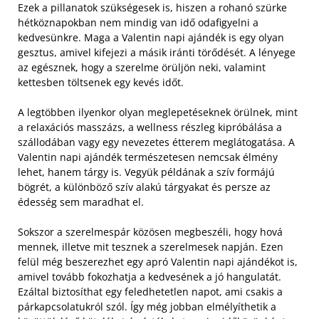
Ezek a pillanatok szükségesek is, hiszen a rohanó szürke
hétköznapokban nem mindig van idő odafigyelni a
kedvesünkre. Maga a Valentin napi ajándék is egy olyan
gesztus, amivel kifejezi a másik iránti törődését. A lényege
az egésznek, hogy a szerelme örüljön neki, valamint
kettesben töltsenek egy kevés időt.
A legtöbben ilyenkor olyan meglepetéseknek örülnek, mint
a relaxációs masszázs, a wellness részleg kipróbálása a
szállodában vagy egy nevezetes étterem meglátogatása. A
Valentin napi ajándék természetesen nemcsak élmény
lehet, hanem tárgy is. Vegyük példának a szív formájú
bögrét, a különböző szív alakú tárgyakat és persze az
édesség sem maradhat el.
Sokszor a szerelmespár közösen megbeszéli, hogy hová
mennek, illetve mit tesznek a szerelmesek napján. Ezen
felül még beszerezhet egy apró Valentin napi ajándékot is,
amivel tovább fokozhatja a kedvesének a jó hangulatát.
Ezáltal biztosíthat egy feledhetetlen napot, ami csakis a
párkapcsolatukról szól. Így még jobban elmélyíthetik a