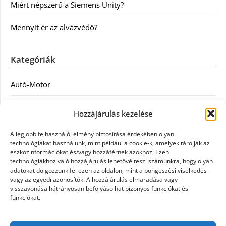
Miért népszerű a Siemens Unity?
Mennyit ér az alvázvédő?
Kategóriák
Autó-Motor
Divat
Hozzájárulás kezelése
Egészség
A legjobb felhasználói élmény biztosítása érdekében olyan
technológiákat használunk, mint például a cookie-k, amelyek tárolják az
Egyéb
eszközinformációkat és/vagy hozzáférnek azokhoz. Ezen
technológiákhoz való hozzájárulás lehetővé teszi számunkra, hogy olyan
adatokat dolgozzunk fel ezen az oldalon, mint a böngészési viselkedés
Étel
vagy az egyedi azonosítók. A hozzájárulás elmaradása vagy
visszavonása hátrányosan befolyásolhat bizonyos funkciókat és
Szolgáltatás
funkciókat.
Vásárlás