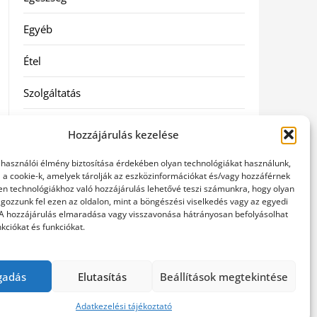
Egyéb
Étel
Szolgáltatás
Vásárlás
Hozzájárulás kezelése
Webáruház
elhasználói élmény biztosítása érdekében olyan technológiákat használunk,
l a cookie-k, amelyek tárolják az eszközinformációkat és/vagy hozzáférnek
en technológiákhoz való hozzájárulás lehetővé teszi számunkra, hogy olyan
gozzunk fel ezen az oldalon, mint a böngészési viselkedés vagy az egyedi
 A hozzájárulás elmaradása vagy visszavonása hátrányosan befolyásolhat
kciókat és funkciókat.
gadás
Elutasítás
Beállítások megtekintése
Adatkezelési tájékoztató