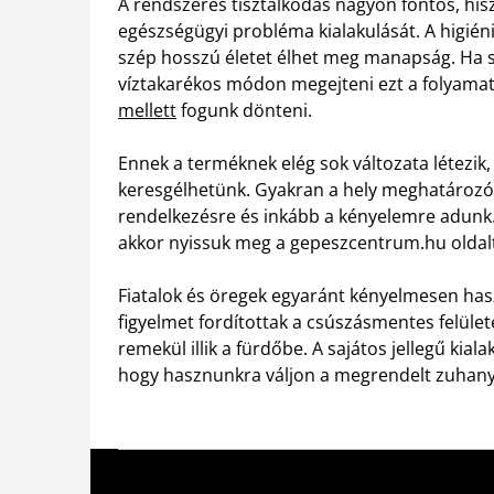
A rendszeres tisztálkodás nagyon fontos, hi
egészségügyi probléma kialakulását. A higién
szép hosszú életet élhet meg manapság. Ha s
víztakarékos módon megejteni ezt a folyamat
mellett
fogunk dönteni.
Ennek a terméknek elég sok változata létezik,
keresgélhetünk. Gyakran a hely meghatározó
rendelkezésre és inkább a kényelemre adunk.
akkor nyissuk meg a gepeszcentrum.hu oldalt
Fiatalok és öregek egyaránt kényelmesen hasz
figyelmet fordítottak a csúszásmentes felüle
remekül illik a fürdőbe. A sajátos jellegű kia
hogy hasznunkra váljon a megrendelt zuhany