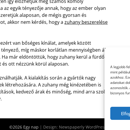
szen így előzhetjük meg számos komoly
ia az egyik tényezője annak, hogy az ember olyan
zeretjük alaposan, de mégis gyorsan és
ot, akkor nem kérdés, hogy a
zuhany beszerelése
 ezért van bőséges kínálat, amelyek között
 tényező, míg máskor korlátlan mennyiségben áll
 Ha már eldöntöttük, hogy zuhany kerül a fürdőbe,
 és ott nézzünk körül alaposan.
A legjobb f
mint példáu
nálhatják. A kialakítás során a gyártók nagy
azokhoz. Ez
adatokat dol
tek létrehozására. A zuhany még kinézetében is
azonosítók.
lakítások, kedvező árak és minőség, mind arra szolgál,
bizonyos fun
.
Elfo
©2026 Egy nap
| Design:
Newspaperly WordPress Theme