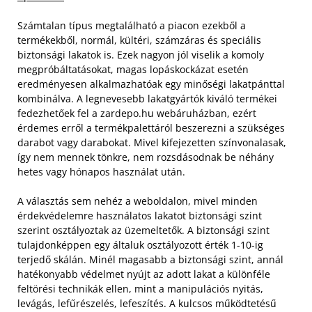
Számtalan típus megtalálható a piacon ezekből a
termékekből, normál, kültéri, számzáras és speciális
biztonsági lakatok is. Ezek nagyon jól viselik a komoly
megpróbáltatásokat, magas lopáskockázat esetén
eredményesen alkalmazhatóak egy minőségi lakatpánttal
kombinálva. A legnevesebb lakatgyártók kiváló termékei
fedezhetőek fel a zardepo.hu webáruházban, ezért
érdemes erről a termékpalettáról beszerezni a szükséges
darabot vagy darabokat. Mivel kifejezetten színvonalasak,
így nem mennek tönkre, nem rozsdásodnak be néhány
hetes vagy hónapos használat után.
A választás sem nehéz a weboldalon, mivel minden
érdekvédelemre használatos lakatot biztonsági szint
szerint osztályoztak az üzemeltetők. A biztonsági szint
tulajdonképpen egy általuk osztályozott érték 1-10-ig
terjedő skálán. Minél magasabb a biztonsági szint, annál
hatékonyabb védelmet nyújt az adott lakat a különféle
feltörési technikák ellen, mint a manipulációs nyitás,
levágás, lefűrészelés, lefeszítés. A kulcsos működtetésű