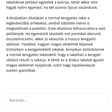
lakatoknak például egyediek a kulcsai, tehát akkor sem
fogják nyitni egymást, ha két azonos típust vásárolunk.
A kínálatban általában a normál kengyeles lakat a
legkedvezőbb árfekvésű, amiből többféle méret is
megtalálható a palettán. Ezek általános felhasználásra való
példányok. Ha egymástól távolabb eső pontokat akarunk
összebilincselni, akkor jó választás a hosszú kengyelű
változat. Továbbá, nagyon magas védelmet képesek
biztosítani a kengyelvédett lakatok. Annyiban különböznek
a normál kengyeles lakatoktól, hogy a lakatház a kengyel
oldalsó részét is takarja. A tömb és a diskus lakatok igazán
magas védelmet nyújtanak, ezért nagy lopáskockázat
esetén ajánlottak.
KERESÉS: