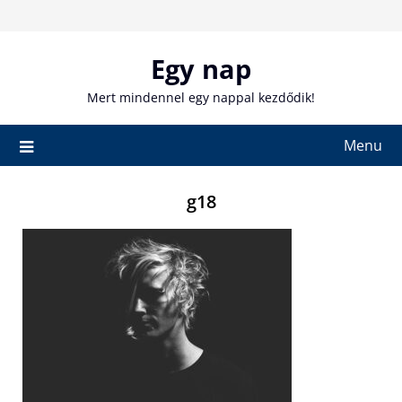
Skip
to
content
Egy nap
Mert mindennel egy nappal kezdődik!
Menu
g18