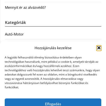
Mennyit ér az alvázvédő?
Kategóriák
Autó-Motor
Divat
Hozzájárulás kezelése
Egészség
A legjobb felhasználói élmény biztosítása érdekében olyan
technológiákat használunk, mint például a cookie-k, amelyek tárolják az
Egyéb
eszközinformációkat és/vagy hozzáférnek azokhoz. Ezen
technológiákhoz való hozzájárulás lehetővé teszi számunkra, hogy olyan
adatokat dolgozzunk fel ezen az oldalon, mint a böngészési viselkedés
Étel
vagy az egyedi azonosítók. A hozzájárulás elmaradása vagy
visszavonása hátrányosan befolyásolhat bizonyos funkciókat és
Szolgáltatás
funkciókat.
Vásárlás
Elfogadás