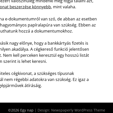
ezért valószínűleg mindenki meg fogja találni azt,
vonat beszerzése könnyebb
, mint valaha.
hogyha e-dokumentumról van szó, de abban az esetben
 hagyományos papíralapúra van szükség. Ebben az
al juthatunk hozzá a dokumentumokhoz.
ásik nagy előnye, hogy a bankkártyás fizetés is
milyen akadálya. A cégkereső funkció jelentősen
. Nem kell perceken keresztül egy hosszú listát
szerint is lehet keresni.
iteles cégkivonat, a szükséges típusnak
l nem régebbi adatokra van szükség. Ez igaz a
gépjárművek átírásáig.
©2026 Egy nap
| Design:
Newspaperly WordPress Theme