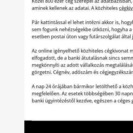
Közel 800 ezer cég szerepel az adatbázisban, 
aminek kellenek az adatai. A közhiteles
cégki
Pár kattintással el lehet intézni akkor is, 
sem fogunk nehézségekbe ütközni, hogyha a
esetben postai úton vagy futárszolgálat ált
Az online igényelhető közhiteles cégkivonat m
elfogadott, de a banki átutalásnak sincs sem
megkönnyíti az adott vállalkozás megtalálását
görgetni. Cégnév, adószám és cégjegyzékszám 
A nap 24 órájában bármikor letölthető a közh
megfelelően. Az esetek többségében 30 napná
banki ügyintézéstől kezdve, egészen a céges 