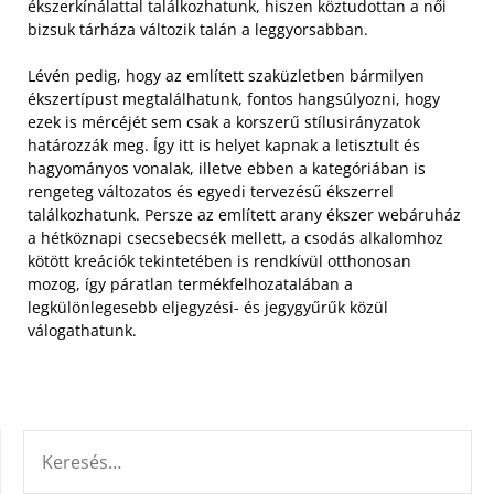
ékszerkínálattal találkozhatunk, hiszen köztudottan a női
bizsuk tárháza változik talán a leggyorsabban.
Lévén pedig, hogy az említett szaküzletben bármilyen
ékszertípust megtalálhatunk, fontos hangsúlyozni, hogy
ezek is mércéjét sem csak a korszerű stílusirányzatok
határozzák meg. Így itt is helyet kapnak a letisztult és
hagyományos vonalak, illetve ebben a kategóriában is
rengeteg változatos és egyedi tervezésű ékszerrel
találkozhatunk. Persze az említett arany ékszer webáruház
a hétköznapi csecsebecsék mellett, a csodás alkalomhoz
kötött kreációk tekintetében is rendkívül otthonosan
mozog, így páratlan termékfelhozatalában a
legkülönlegesebb eljegyzési- és jegygyűrűk közül
válogathatunk.
KERESÉS: