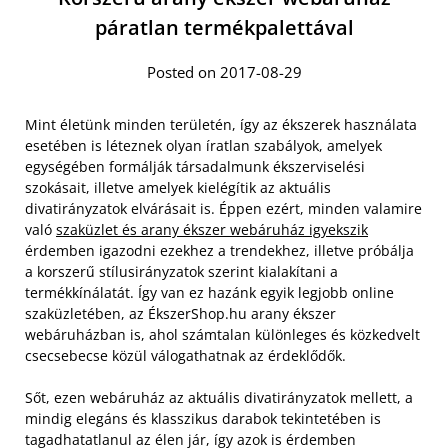
páratlan termékpalettával
Posted on 2017-08-29
Mint életünk minden területén, így az ékszerek használata
esetében is léteznek olyan íratlan szabályok, amelyek
egységében formálják társadalmunk ékszerviselési
szokásait, illetve amelyek kielégítik az aktuális
divatirányzatok elvárásait is. Éppen ezért, minden valamire
való
szaküzlet és arany ékszer webáruház igyekszik
érdemben igazodni ezekhez a trendekhez, illetve próbálja
a korszerű stílusirányzatok szerint kialakítani a
termékkínálatát. Így van ez hazánk egyik legjobb online
szaküzletében, az ÉkszerShop.hu arany ékszer
webáruházban is, ahol számtalan különleges és közkedvelt
csecsebecse közül válogathatnak az érdeklődők.
Sőt, ezen webáruház az aktuális divatirányzatok mellett, a
mindig elegáns és klasszikus darabok tekintetében is
tagadhatatlanul az élen jár, így azok is érdemben