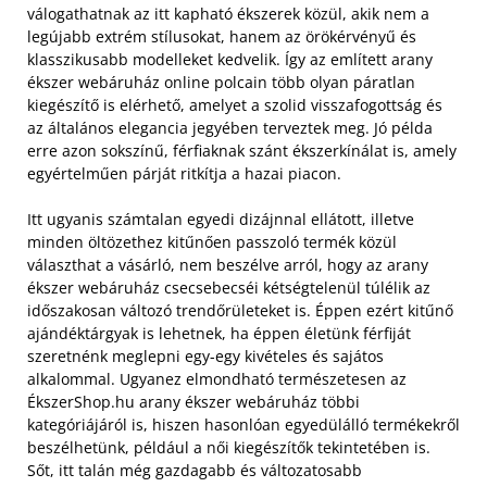
válogathatnak az itt kapható ékszerek közül, akik nem a
legújabb extrém stílusokat, hanem az örökérvényű és
klasszikusabb modelleket kedvelik. Így az említett arany
ékszer webáruház online polcain több olyan páratlan
kiegészítő is elérhető, amelyet a szolid visszafogottság és
az általános elegancia jegyében terveztek meg. Jó példa
erre azon sokszínű, férfiaknak szánt ékszerkínálat is, amely
egyértelműen párját ritkítja a hazai piacon.
Itt ugyanis számtalan egyedi dizájnnal ellátott, illetve
minden öltözethez kitűnően passzoló termék közül
választhat a vásárló, nem beszélve arról, hogy az arany
ékszer webáruház csecsebecséi kétségtelenül túlélik az
időszakosan változó trendőrületeket is. Éppen ezért kitűnő
ajándéktárgyak is lehetnek, ha éppen életünk férfiját
szeretnénk meglepni egy-egy kivételes és sajátos
alkalommal. Ugyanez elmondható természetesen az
ÉkszerShop.hu arany ékszer webáruház többi
kategóriájáról is, hiszen hasonlóan egyedülálló termékekről
beszélhetünk, például a női kiegészítők tekintetében is.
Sőt, itt talán még gazdagabb és változatosabb