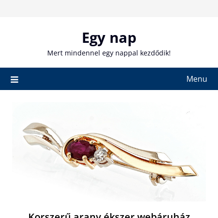
Skip
to
content
Egy nap
Mert mindennel egy nappal kezdődik!
Menu
Korszerű arany ékszer webáruház