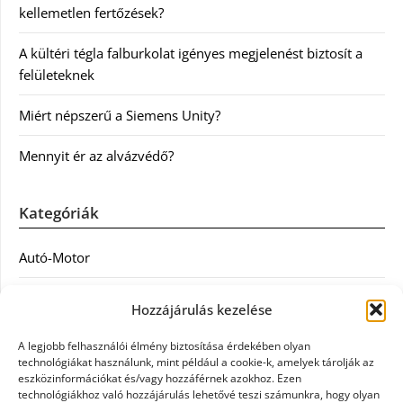
kellemetlen fertőzések?
A kültéri tégla falburkolat igényes megjelenést biztosít a
felületeknek
Miért népszerű a Siemens Unity?
Mennyit ér az alvázvédő?
Kategóriák
Autó-Motor
Divat
Hozzájárulás kezelése
Egészség
A legjobb felhasználói élmény biztosítása érdekében olyan
technológiákat használunk, mint például a cookie-k, amelyek tárolják az
Egyéb
eszközinformációkat és/vagy hozzáférnek azokhoz. Ezen
technológiákhoz való hozzájárulás lehetővé teszi számunkra, hogy olyan