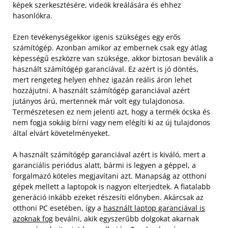
képek szerkesztésére, videók kreálására és ehhez
hasonlókra.
Ezen tevékenységekkor igenis szükséges egy erős
számítógép. Azonban amikor az embernek csak egy átlag
képességű eszközre van szüksége, akkor biztosan beválik a
használt számítógép garanciával. Ez azért is jó döntés,
mert rengeteg helyen ehhez igazán reális áron lehet
hozzájutni. A használt számítógép garanciával azért
jutányos árú, mertennek már volt egy tulajdonosa.
Természetesen ez nem jelenti azt, hogy a termék ócska és
nem fogja sokáig bírni vagy nem elégíti ki az új tulajdonos
által elvárt követelményeket.
A használt számítógép garanciával azért is kiváló, mert a
garanciális periódus alatt, bármi is legyen a géppel, a
forgalmazó köteles megjavítani azt. Manapság az otthoni
gépek mellett a laptopok is nagyon elterjedtek. A fiatalabb
generáció inkább ezeket részesíti előnyben. Akárcsak az
otthoni PC esetében, így a
használt laptop garanciával is
azoknak fog
beválni, akik egyszerűbb dolgokat akarnak