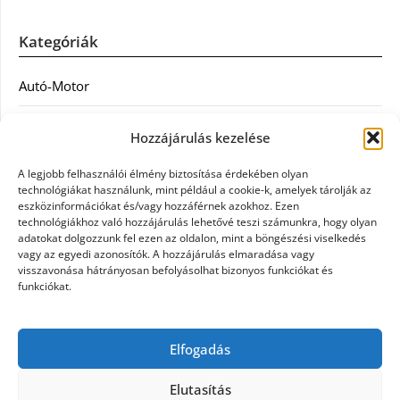
Kategóriák
Autó-Motor
Divat
Hozzájárulás kezelése
Egészség
A legjobb felhasználói élmény biztosítása érdekében olyan
technológiákat használunk, mint például a cookie-k, amelyek tárolják az
Egyéb
eszközinformációkat és/vagy hozzáférnek azokhoz. Ezen
technológiákhoz való hozzájárulás lehetővé teszi számunkra, hogy olyan
adatokat dolgozzunk fel ezen az oldalon, mint a böngészési viselkedés
Étel
vagy az egyedi azonosítók. A hozzájárulás elmaradása vagy
visszavonása hátrányosan befolyásolhat bizonyos funkciókat és
Szolgáltatás
funkciókat.
Vásárlás
Elfogadás
Webáruház
Elutasítás