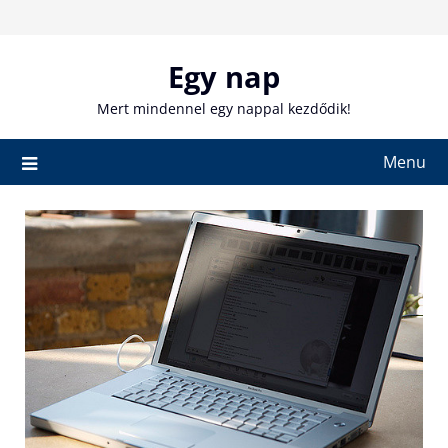
Skip
to
content
Egy nap
Mert mindennel egy nappal kezdődik!
Menu