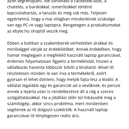
azon végrehajtani. Ide sorolható a Facebook-ozás, a
chatelés, a barátokkal, ismerősökkel történő
kapcsolattartás, a tanulás és még sok más. Teljesen
egyértelmű, hogy a mai világban mindenkinek szüksége
van egy PC-re vagy laptopra. Rengetegen a produktumokat
az ebyte.hu shoptól veszik meg.
Ebben a boltban a szakemberek verhetetlen árakkal és
minőséggel várják az érdeklődőket. Annak érdekében, hogy
hamar meglegyen a megfelelő használt laptop garanciával,
érdemes folyamatosan figyelni a terméklistát, hiszen a
vállalkozás havonta többször bővíti a kínálatot. Mivel itt
részletesen minden le van írva a termékekről, ezért
gyorsan el lehet dönteni, hogy melyik fajta lesz a kiváló. A
vállalat legalább egy év garanciát ad a vevőknek, és persze
ennek a lejárta után is rendelkezésre áll a cég a szerviz
szolgáltatásokkal. Ha a jótállási időn túl hibásodik meg a
számítógép, akkor sincs probléma, mert mindenben
segítenek az itt dolgozó szakértők. A használt laptop
garanciával itt ténylegesen reális árú.