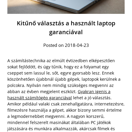
Kitűnő választás a használt laptop
garanciával
Posted on 2018-04-23
A számítástechnika az elmúlt évtizedben elképesztően
sokat fejlődött, és úgy tűnik, hogy ez a folyamat egy
cseppet sem lassul le, sőt, egyre gyorsabb lesz. Ennek
köszönhetően újabbnál újabb gépek, laptopok kerülnek a
polcokra. Nyilván nem mindig szükséges megvenni az
abban az évben megjelent eszközt.
Gyakran igenis a
használt számítógép garanciával
lehet a jó választás.
Amikor például valaki csak zenehallgatásra, internetezésre,
filmezésre használja a gépet, akkor bizony semmi értelme
a legmodernebbet megvenni. A nagyon korszerű,
mindennel felszerelt masinákat általában PC játékok
játszására és munkára alkalmazzák, akárcsak filmek és