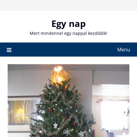
Skip
to
content
Egy nap
Mert mindennel egy nappal kezdődik!
Menu