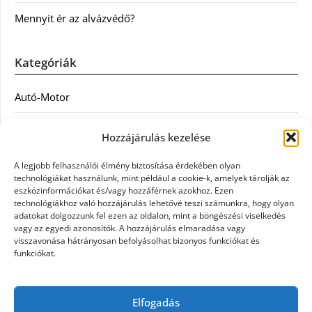
Mennyit ér az alvázvédő?
Kategóriák
Autó-Motor
Divat
Hozzájárulás kezelése
Egészség
A legjobb felhasználói élmény biztosítása érdekében olyan
technológiákat használunk, mint például a cookie-k, amelyek tárolják az
Egyéb
eszközinformációkat és/vagy hozzáférnek azokhoz. Ezen
technológiákhoz való hozzájárulás lehetővé teszi számunkra, hogy olyan
adatokat dolgozzunk fel ezen az oldalon, mint a böngészési viselkedés
Étel
vagy az egyedi azonosítók. A hozzájárulás elmaradása vagy
visszavonása hátrányosan befolyásolhat bizonyos funkciókat és
Szolgáltatás
funkciókat.
Vásárlás
Elfogadás