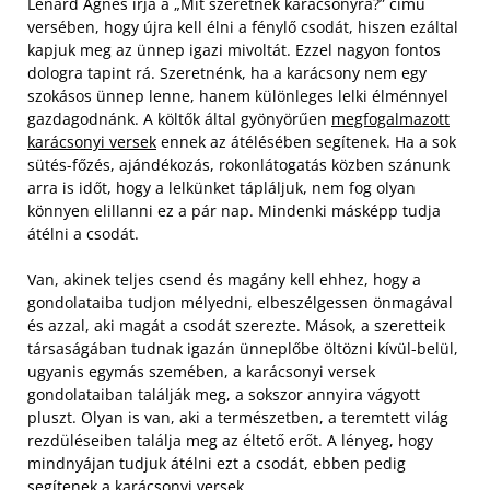
Lénárd Ágnes írja a „Mit szeretnék karácsonyra?” című
versében, hogy újra kell élni a fénylő csodát, hiszen ezáltal
kapjuk meg az ünnep igazi mivoltát. Ezzel nagyon fontos
dologra tapint rá. Szeretnénk, ha a karácsony nem egy
szokásos ünnep lenne, hanem különleges lelki élménnyel
gazdagodnánk. A költők által gyönyörűen
megfogalmazott
karácsonyi versek
ennek az átélésében segítenek. Ha a sok
sütés-főzés, ajándékozás, rokonlátogatás közben szánunk
arra is időt, hogy a lelkünket tápláljuk, nem fog olyan
könnyen elillanni ez a pár nap. Mindenki másképp tudja
átélni a csodát.
Van, akinek teljes csend és magány kell ehhez, hogy a
gondolataiba tudjon mélyedni, elbeszélgessen önmagával
és azzal, aki magát a csodát szerezte. Mások, a szeretteik
társaságában tudnak igazán ünneplőbe öltözni kívül-belül,
ugyanis egymás szemében, a karácsonyi versek
gondolataiban találják meg, a sokszor annyira vágyott
pluszt. Olyan is van, aki a természetben, a teremtett világ
rezdüléseiben találja meg az éltető erőt. A lényeg, hogy
mindnyájan tudjuk átélni ezt a csodát, ebben pedig
segítenek a karácsonyi versek.