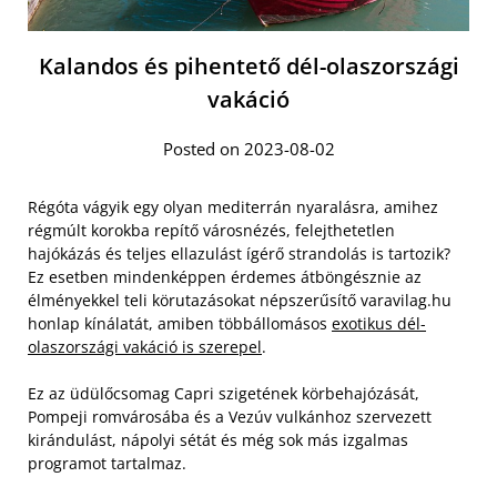
Kalandos és pihentető dél-olaszországi
vakáció
Posted on 2023-08-02
Régóta vágyik egy olyan mediterrán nyaralásra, amihez
régmúlt korokba repítő városnézés, felejthetetlen
hajókázás és teljes ellazulást ígérő strandolás is tartozik?
Ez esetben mindenképpen érdemes átböngésznie az
élményekkel teli körutazásokat népszerűsítő varavilag.hu
honlap kínálatát, amiben többállomásos
exotikus dél-
olaszországi vakáció is szerepel
.
Ez az üdülőcsomag Capri szigetének körbehajózását,
Pompeji romvárosába és a Vezúv vulkánhoz szervezett
kirándulást, nápolyi sétát és még sok más izgalmas
programot tartalmaz.