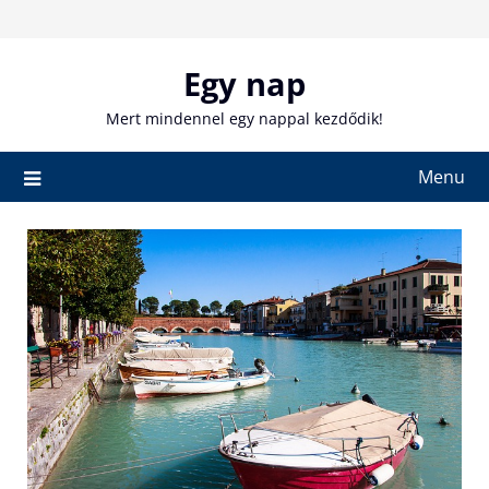
Skip
to
content
Egy nap
Mert mindennel egy nappal kezdődik!
Menu