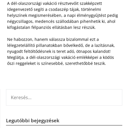
A dél-olaszországi vakáció résztvevőit szakképzett
idegenvezető segíti a csodaszép tájak, történelmi
helyszínek megismerésében, a napi élménygyűjtést pedig
négycsillagos, medencés szállodában pihenhetik ki, ahol
kifogástalan félpanziós ellátásban lesz részük.
Ne habozzon, hanem válassza bizalommal ezt a
lélegzetelállító pillanatokban bővelkedő, de a lazításnak,
nyugodt feltöltődésnek is teret adó, ötnapos kalandot!
Meglátja, a dél-olaszországi vakáció emlékképei a ködös
őszi reggeleket is színesebbé, szerethetőbbé teszik.
KERESÉS:
Legutóbbi bejegyzések