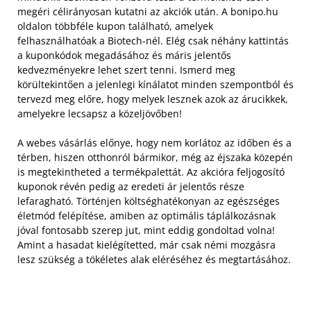
megéri célirányosan kutatni az akciók után. A bonipo.hu
oldalon többféle kupon található, amelyek
felhasználhatóak a Biotech-nél. Elég csak néhány kattintás
a kuponkódok megadásához és máris jelentős
kedvezményekre lehet szert tenni. Ismerd meg
körültekintően a jelenlegi kínálatot minden szempontból és
tervezd meg előre, hogy melyek lesznek azok az árucikkek,
amelyekre lecsapsz a közeljövőben!
A webes vásárlás előnye, hogy nem korlátoz az időben és a
térben, hiszen otthonról bármikor, még az éjszaka közepén
is megtekintheted a termékpalettát. Az akcióra feljogosító
kuponok révén pedig az eredeti ár jelentős része
lefaragható. Történjen költséghatékonyan az egészséges
életmód felépítése, amiben az optimális táplálkozásnak
jóval fontosabb szerep jut, mint eddig gondoltad volna!
Amint a hasadat kielégítetted, már csak némi mozgásra
lesz szükség a tökéletes alak eléréséhez és megtartásához.