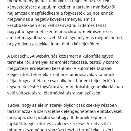
mondható nyugatias táplálkozás teljesen az érzékek
kényeztetésére alapul, miközben a tartalmi minőségről
hajlamosak megfeledkezni a fogyasztók. Sajnos ennek
megvannak a negatív következményei, amit a
későbbetekben el is kell szenvedni. Érdemes tehát
nagyobb figyelmet szentelni azokra az élelmiszerekre,
amiket magadhoz veszel. Most egy helyen is megnézheted,
hogy
milyen akciókkal
lehet élni a közeljövőben.
A BioTechUSA webáruház közismert a különféle egyedi
termékeiről, amelyek az erőnlét fokozása, testsúly kontrol
megőrzése érdekében készülnek. A különféle táplálék-
kiegészítők, fehérjék, kreatinok, aminosavak, vitaminok
célja, hogy a diéta ne csak alkalmi, hanem teljes értékű
legyen. Kevésbé fogyókúrára, mint inkább gondolkodásban
való változtatásra, életmódváltásra van szükség.
Tudva, hogy az élelmiszerek olykor csak csekély részben
tartalmazzák a szervezetnek elengedhetetlen építőköveket,
muszáj azokat pótolni valahogy. Itt lépnek képbe a
táplálék-kiegészítők és azok beszerzése. A kedvező ár
mindenki szemében vonzóvá teszi a termékeket, ezért