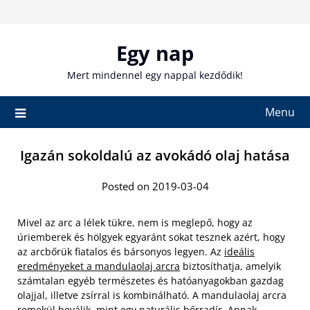
Skip
to
content
Egy nap
Mert mindennel egy nappal kezdődik!
Menu
Igazán sokoldalú az avokádó olaj hatása
Posted on 2019-03-04
Mivel az arc a lélek tükre, nem is meglepő, hogy az
úriemberek és hölgyek egyaránt sokat tesznek azért, hogy
az arcbőrük fiatalos és bársonyos legyen. Az
ideális
eredményeket a mandulaolaj arcra
biztosíthatja, amelyik
számtalan egyéb természetes és hatóanyagokban gazdag
olajjal, illetve zsírral is kombinálható. A mandulaolaj arcra
remekül beválik, mint egy naturális bőrradír. Annak