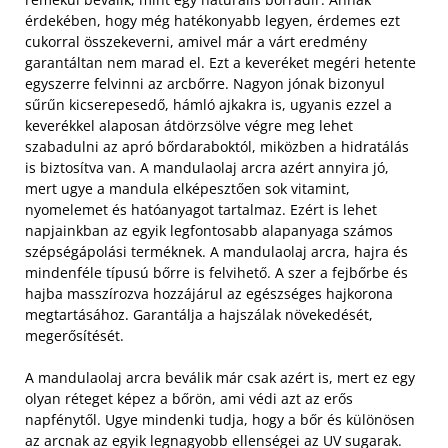
érdekében, hogy még hatékonyabb legyen, érdemes ezt
cukorral összekeverni, amivel már a várt eredmény
garantáltan nem marad el. Ezt a keveréket megéri hetente
egyszerre felvinni az arcbőrre. Nagyon jónak bizonyul
sűrűn kicserepesedő, hámló ajkakra is, ugyanis ezzel a
keverékkel alaposan átdörzsölve végre meg lehet
szabadulni az apró bőrdaraboktól, miközben a hidratálás
is biztosítva van. A mandulaolaj arcra azért annyira jó,
mert ugye a mandula elképesztően sok vitamint,
nyomelemet és hatóanyagot tartalmaz. Ezért is lehet
napjainkban az egyik legfontosabb alapanyaga számos
szépségápolási terméknek. A mandulaolaj arcra, hajra és
mindenféle típusú bőrre is felvihető. A szer a fejbőrbe és
hajba masszírozva hozzájárul az egészséges hajkorona
megtartásához. Garantálja a hajszálak növekedését,
megerősítését.
A mandulaolaj arcra beválik már csak azért is, mert ez egy
olyan réteget képez a bőrön, ami védi azt az erős
napfénytől. Ugye mindenki tudja, hogy a bőr és különösen
az arcnak az egyik legnagyobb ellenségei az UV sugarak.