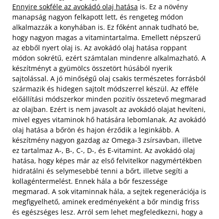
Ennyire sokféle az avokádó olaj hatása
is. Ez a növény
manapság nagyon felkapott lett, és rengeteg módon
alkalmazzák a konyhában is. Ez főként annak tudható be,
hogy nagyon magas a vitamintartalma. Emellett népszerű
az ebből nyert olaj is. Az avokádó olaj hatása roppant
módon sokrétű, ezért számtalan mindenre alkalmazható. A
készítményt a gyümölcs összetört húsából nyerik
sajtolással. A jó minőségű olaj csakis természetes forrásból
származik és hidegen sajtolt módszerrel készül. Az efféle
előállítási módszerkor minden pozitív összetevő megmarad
az olajban. Ezért is nem javasolt az avokádó olajat hevíteni,
mivel egyes vitaminok hő hatására lebomlanak. Az avokádó
olaj hatása a bőrön és hajon érződik a leginkább. A
készítmény nagyon gazdag az Omega-3 zsírsavban, illetve
ez tartalmaz A-, B-, C-, D-, és E-vitamint. Az avokádó olaj
hatása, hogy képes már az első felvitelkor nagymértékben
hidratálni és selymesebbé tenni a bőrt, illetve segíti a
kollagéntermelést. Ennek hála a bőr feszessége
megmarad. A sok vitaminnak hála, a sejtek regenerációja is
megfigyelhető, aminek eredményeként a bőr mindig friss
és egészséges lesz. Arról sem lehet megfeledkezni, hogy a