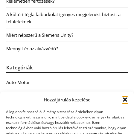
kellemetlen fertőzések?
A kültéri tégla falburkolat igényes megjelenést biztosít a
felületeknek
Miért népszerű a Siemens Unity?
Mennyit ér az alvázvédő?
Kategóriák
Autó-Motor
Divat
Hozzájárulás kezelése
Egészség
A legjobb felhasználói élmény biztosítása érdekében olyan
technológiákat használunk, mint például a cookie-k, amelyek tárolják az
Egyéb
eszközinformációkat és/vagy hozzáférnek azokhoz. Ezen
technológiákhoz való hozzájárulás lehetővé teszi számunkra, hogy olyan
adatokat dolgozzunk fel ezen az oldalon, mint a böngészési viselkedés