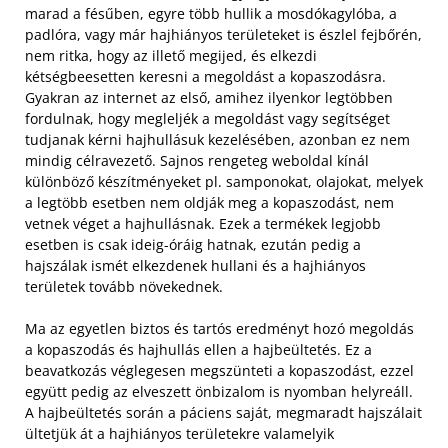
marad a fésűben, egyre több hullik a mosdókagylóba, a
padlóra, vagy már hajhiányos területeket is észlel fejbőrén,
nem ritka, hogy az illető megijed, és elkezdi
kétségbeesetten keresni a megoldást a kopaszodásra.
Gyakran az internet az első, amihez ilyenkor legtöbben
fordulnak, hogy megleljék a megoldást vagy segítséget
tudjanak kérni hajhullásuk kezelésében, azonban ez nem
mindig célravezető. Sajnos rengeteg weboldal kínál
különböző készítményeket pl. samponokat, olajokat, melyek
a legtöbb esetben nem oldják meg a kopaszodást, nem
vetnek véget a hajhullásnak. Ezek a termékek legjobb
esetben is csak ideig-óráig hatnak, ezután pedig a
hajszálak ismét elkezdenek hullani és a hajhiányos
területek tovább növekednek.
Ma az egyetlen biztos és tartós eredményt hozó megoldás
a kopaszodás és hajhullás ellen a hajbeültetés. Ez a
beavatkozás véglegesen megszünteti a kopaszodást, ezzel
együtt pedig az elveszett önbizalom is nyomban helyreáll.
A hajbeültetés során a páciens saját, megmaradt hajszálait
ültetjük át a hajhiányos területekre valamelyik