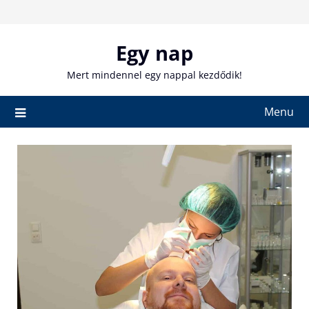
Skip
to
content
Egy nap
Mert mindennel egy nappal kezdődik!
Menu