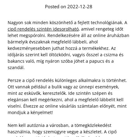
Posted on 2022-12-28
Nagyon sok minden köszönhető a fejlett technológiának. A
cipő rendelés szintén idesorolható
, amivel rengeteg időt
lehet megspórolni. Rendelkezésére áll az online áruházban
bármelyik évszaknak megfelelő lábbeli, ahol
kedvezményesebben juthat hozzá a termékekhez. Az
időjárás szerint kell öltözködni, vagyis ősszel a csizma és
bakancs való, míg nyáron szóba jöhet a papucs és a
szandál.
Persze a cipő rendelés különleges alkalmakra is történhet.
Ott vannak például a bulik vagy az ünnepi események,
mint az esküvők, keresztelők. Ide szintén szépen és
elegánsan kell megérkezni, ahol a megfelelő lábbelit kell
viselni. Élvezze az online vásárlás számtalan előnyét, mint
mondjuk a kényelmet!
Nem kell autóznia a városban, a tömegközlekedést
használnia, hogy szemügyre vegye a készletet. A cipő