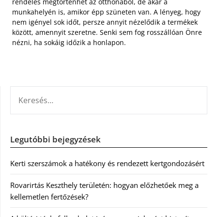
rendelés megtörténhet az otthonából, de akár a
munkahelyén is, amikor épp szüneten van. A lényeg, hogy
nem igényel sok időt, persze annyit nézelődik a termékek
között, amennyit szeretne. Senki sem fog rosszállóan Önre
nézni, ha sokáig időzik a honlapon.
KERESÉS:
Legutóbbi bejegyzések
Kerti szerszámok a hatékony és rendezett kertgondozásért
Rovarirtás Keszthely területén: hogyan előzhetőek meg a
kellemetlen fertőzések?