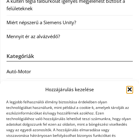
A kültéri tégla falburkolat igényes megjelenést biztosít a
felületeknek
Miért népszerű a Siemens Unity?
Mennyit ér az alvázvédő?
Kategóriák
Autó-Motor
Divat
Hozzájárulás kezelése
Egészség
A legjobb felhasználói élmény biztosítása érdekében olyan
technológiákat használunk, mint például a cookie-k, amelyek tárolják az
Egyéb
eszközinformációkat és/vagy hozzáférnek azokhoz. Ezen
technológiákhoz való hozzájárulás lehetővé teszi számunkra, hogy olyan
adatokat dolgozzunk fel ezen az oldalon, mint a böngészési viselkedés
Étel
vagy az egyedi azonosítók. A hozzájárulás elmaradása vagy
visszavonása hátrányosan befolyásolhat bizonyos funkciókat és