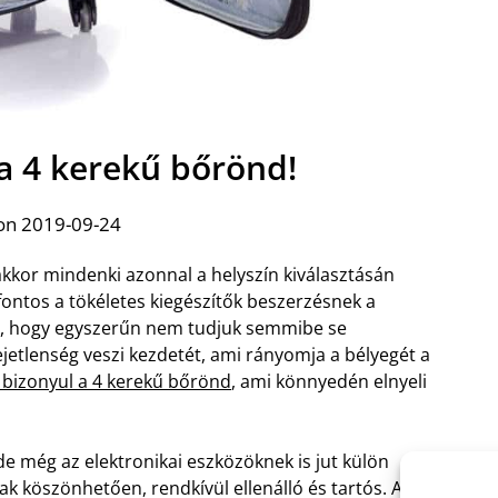
 a 4 kerekű bőrönd!
on 2019-09-24
akkor mindenki azonnal a helyszín kiválasztásán
fontos a tökéletes kiegészítők beszerzésnek a
k, hogy egyszerűn nem tudjuk semmibe se
ejetlenség veszi kezdetét, ami rányomja a bélyegét a
 bizonyul a 4 kerekű bőrönd
, ami könnyedén elnyeli
e még az elektronikai eszközöknek is jut külön
k köszönhetően, rendkívül ellenálló és tartós. A 4