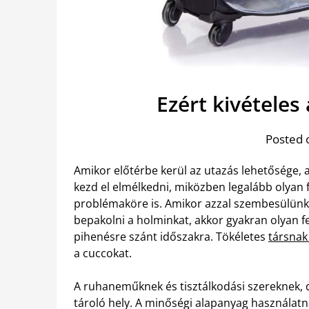
Ezért kivételes
Posted 
Amikor előtérbe kerül az utazás lehetősége, 
kezd el elmélkedni, miközben legalább olyan 
problémaköre is. Amikor azzal szembesülün
bepakolni a holminkat, akkor gyakran olyan f
pihenésre szánt időszakra. Tökéletes
társnak
a cuccokat.
A ruhaneműknek és tisztálkodási szereknek, d
tároló hely. A minőségi alapanyag használatna