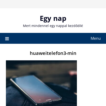
Skip
to
content
Egy nap
Mert mindennel egy nappal kezdődik!
Menu
huaweitelefon3-min