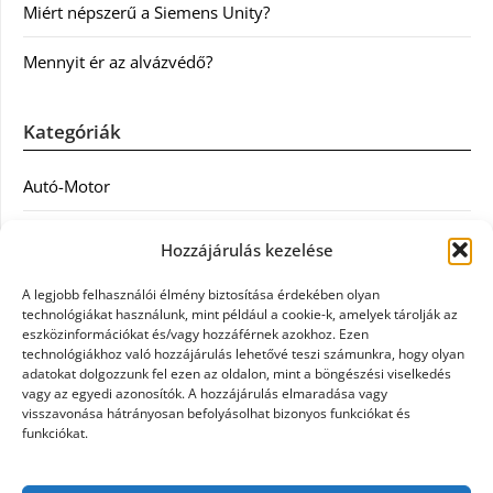
Miért népszerű a Siemens Unity?
Mennyit ér az alvázvédő?
Kategóriák
Autó-Motor
Divat
Hozzájárulás kezelése
Egészség
A legjobb felhasználói élmény biztosítása érdekében olyan
technológiákat használunk, mint például a cookie-k, amelyek tárolják az
Egyéb
eszközinformációkat és/vagy hozzáférnek azokhoz. Ezen
technológiákhoz való hozzájárulás lehetővé teszi számunkra, hogy olyan
adatokat dolgozzunk fel ezen az oldalon, mint a böngészési viselkedés
Étel
vagy az egyedi azonosítók. A hozzájárulás elmaradása vagy
visszavonása hátrányosan befolyásolhat bizonyos funkciókat és
Szolgáltatás
funkciókat.
Vásárlás