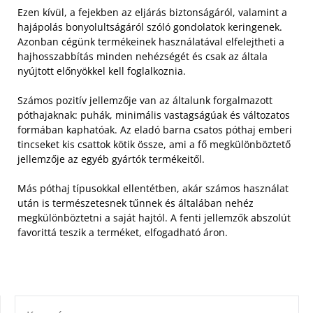
Ezen kívül, a fejekben az eljárás biztonságáról, valamint a
hajápolás bonyolultságáról szóló gondolatok keringenek.
Azonban cégünk termékeinek használatával elfelejtheti a
hajhosszabbítás minden nehézségét és csak az általa
nyújtott előnyökkel kell foglalkoznia.
Számos pozitív jellemzője van az általunk forgalmazott
póthajaknak: puhák, minimális vastagságúak és változatos
formában kaphatóak. Az eladó barna csatos póthaj emberi
tincseket kis csattok kötik össze, ami a fő megkülönböztető
jellemzője az egyéb gyártók termékeitől.
Más póthaj típusokkal ellentétben, akár számos használat
után is természetesnek tűnnek és általában nehéz
megkülönböztetni a saját hajtól. A fenti jellemzők abszolút
favorittá teszik a terméket, elfogadható áron.
KERESÉS: