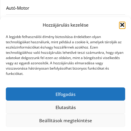
Autó-Motor
Divat
Hozzájárulás kezelése
Egészség
A legjobb felhasználói élmény biztosítása érdekében olyan
technológiákat használunk, mint például a cookie-k, amelyek tárolják az
Egyéb
eszközinformációkat és/vagy hozzáférnek azokhoz. Ezen
technológiákhoz való hozzájárulás lehetővé teszi számunkra, hogy olyan
adatokat dolgozzunk fel ezen az oldalon, mint a böngészési viselkedés
Étel
vagy az egyedi azonosítók. A hozzájárulás elmaradása vagy
visszavonása hátrányosan befolyásolhat bizonyos funkciókat és
Szolgáltatás
funkciókat.
Vásárlás
Elfogadás
Webáruház
Elutasítás
Beállítások megtekintése
©2026 Egy nap
| Design:
Newspaperly WordPress