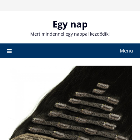
Skip
to
content
Egy nap
Mert mindennel egy nappal kezdődik!
Menu