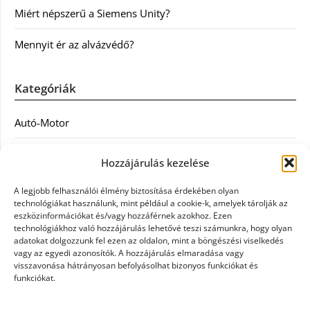
Miért népszerű a Siemens Unity?
Mennyit ér az alvázvédő?
Kategóriák
Autó-Motor
Divat
Hozzájárulás kezelése
Egészség
A legjobb felhasználói élmény biztosítása érdekében olyan
technológiákat használunk, mint például a cookie-k, amelyek tárolják az
Egyéb
eszközinformációkat és/vagy hozzáférnek azokhoz. Ezen
technológiákhoz való hozzájárulás lehetővé teszi számunkra, hogy olyan
adatokat dolgozzunk fel ezen az oldalon, mint a böngészési viselkedés
Étel
vagy az egyedi azonosítók. A hozzájárulás elmaradása vagy
visszavonása hátrányosan befolyásolhat bizonyos funkciókat és
Szolgáltatás
funkciókat.
Vásárlás