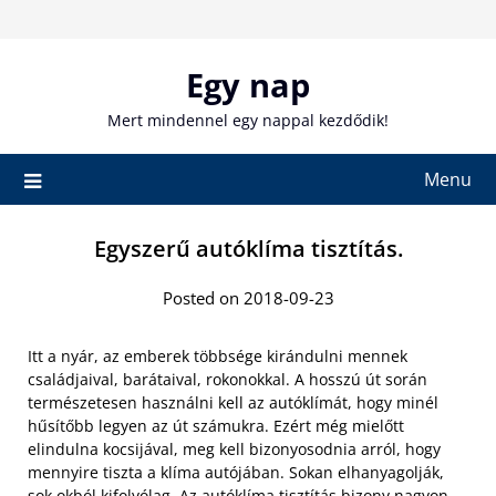
Skip
to
content
Egy nap
Mert mindennel egy nappal kezdődik!
Menu
Egyszerű autóklíma tisztítás.
Posted on 2018-09-23
Itt a nyár, az emberek többsége kirándulni mennek
családjaival, barátaival, rokonokkal. A hosszú út során
természetesen használni kell az autóklímát, hogy minél
hűsítőbb legyen az út számukra. Ezért még mielőtt
elindulna kocsijával, meg kell bizonyosodnia arról, hogy
mennyire tiszta a klíma autójában. Sokan elhanyagolják,
sok okból kifolyólag. Az autóklíma tisztítás bizony nagyon