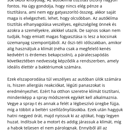
fontos. Ha úgy gondolja, hogy nincs elég pénze a
tisztításra, ami nem egy gatyaszorító összeg, akkor saját
maga is elvégezheti, lehet, hogy olcsóbban. Az autóklíma
tisztítás elhanyagolása veszélyes, egészségileg önnek és
azokra a személyekre, akikkel utazik. De sajnos sokan nem
tudják, hogy emiatt magas fogyasztása is lesz a kocsinak
üzemanyag szempontjából. Az őszi-téli időszakban, amikor
alig használjuk a klímát (néha csak a megfelelő kenés
kedvéért is érdemes bekapcsolni), a páralecsapódás
következtében nedvesség képződik a rendszerben, amely
ideális élettér a baktériumok számára.
Ezek elszaporodása túl veszélyes az autóban ülök számára
is, hiszen allergiás reakciókat, légúti panaszokat is
eredményezhet. Ezért ha otthon szeretne klímát tisztítani,
mindenképp a spray módszerek egyikét kell alkalmaznia.
Vegye a spray-t és annak a felét a légbeszívó üregbe fújja,
míg a többit a beltéri szellőzőnyílásokba. Ezek után hagyjuk
hatni negyed órát, majd nyissuk ki az ajtókat, hogy legyen
huzat. Indítsuk be a motort és addig járassuk a klímát, míg
a habok teljesen el nem párolognak. Ennyiből áll az