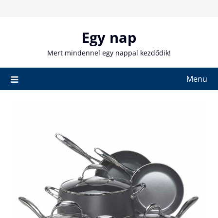
Skip
to
content
Egy nap
Mert mindennel egy nappal kezdődik!
Menu