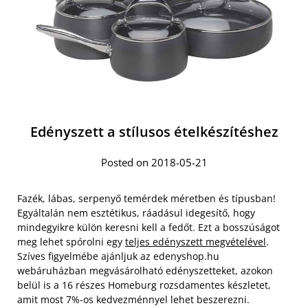
Edényszett a stílusos ételkészítéshez
Posted on 2018-05-21
Fazék, lábas, serpenyő temérdek méretben és típusban!
Egyáltalán nem esztétikus, ráadásul idegesítő, hogy
mindegyikre külön keresni kell a fedőt. Ezt a bosszúságot
meg lehet spórolni egy
teljes edényszett megvételével
.
Szíves figyelmébe ajánljuk az edenyshop.hu
webáruházban megvásárolható edényszetteket, azokon
belül is a 16 részes Homeburg rozsdamentes készletet,
amit most 7%-os kedvezménnyel lehet beszerezni.