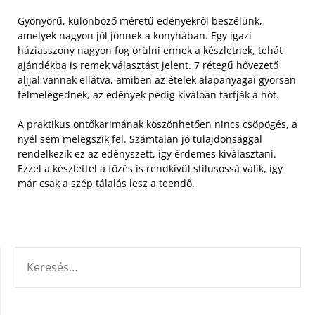
Gyönyörű, különböző méretű edényekről beszélünk,
amelyek nagyon jól jönnek a konyhában. Egy igazi
háziasszony nagyon fog örülni ennek a készletnek, tehát
ajándékba is remek választást jelent. 7 rétegű hővezető
aljjal vannak ellátva, amiben az ételek alapanyagai gyorsan
felmelegednek, az edények pedig kiválóan tartják a hőt.
A praktikus öntőkarimának köszönhetően nincs csöpögés, a
nyél sem melegszik fel. Számtalan jó tulajdonsággal
rendelkezik ez az edényszett, így érdemes kiválasztani.
Ezzel a készlettel a főzés is rendkívül stílusossá válik, így
már csak a szép tálalás lesz a teendő.
KERESÉS: