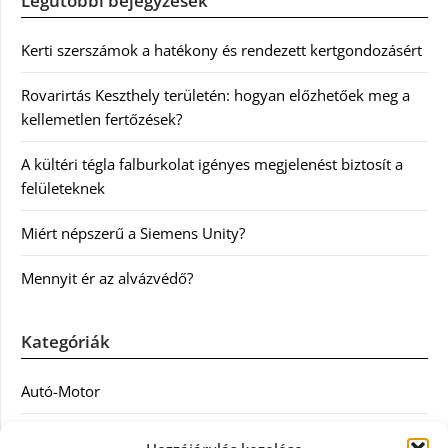
Legutóbbi bejegyzések
Kerti szerszámok a hatékony és rendezett kertgondozásért
Rovarirtás Keszthely területén: hogyan előzhetőek meg a
kellemetlen fertőzések?
A kültéri tégla falburkolat igényes megjelenést biztosít a
felületeknek
Miért népszerű a Siemens Unity?
Mennyit ér az alvázvédő?
Kategóriák
Autó-Motor
Divat