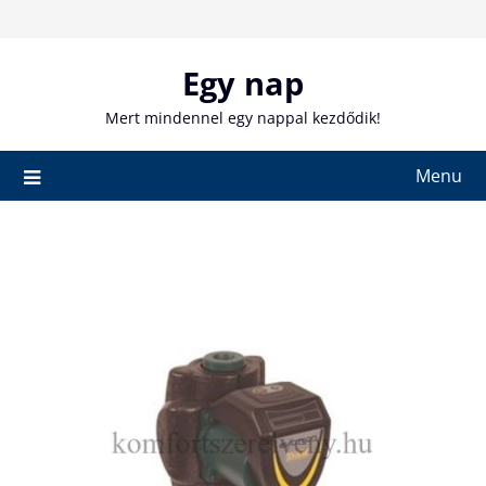
Skip
to
content
Egy nap
Mert mindennel egy nappal kezdődik!
Menu