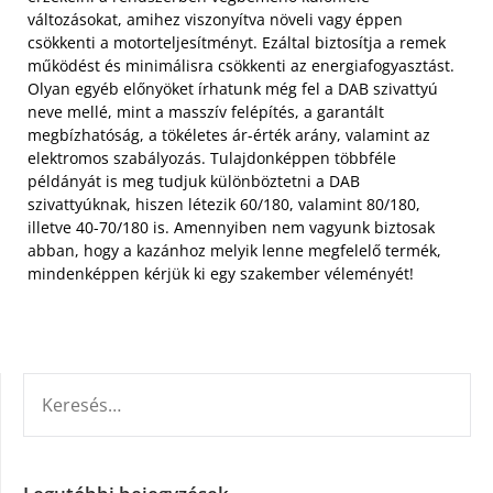
változásokat, amihez viszonyítva növeli vagy éppen
csökkenti a motorteljesítményt. Ezáltal biztosítja a remek
működést és minimálisra csökkenti az energiafogyasztást.
Olyan egyéb előnyöket írhatunk még fel a DAB szivattyú
neve mellé, mint a masszív felépítés, a garantált
megbízhatóság, a tökéletes ár-érték arány, valamint az
elektromos szabályozás. Tulajdonképpen többféle
példányát is meg tudjuk különböztetni a DAB
szivattyúknak, hiszen létezik 60/180, valamint 80/180,
illetve 40-70/180 is. Amennyiben nem vagyunk biztosak
abban, hogy a kazánhoz melyik lenne megfelelő termék,
mindenképpen kérjük ki egy szakember véleményét!
KERESÉS: