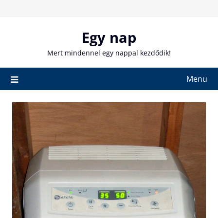
Skip
to
content
Egy nap
Mert mindennel egy nappal kezdődik!
Menu