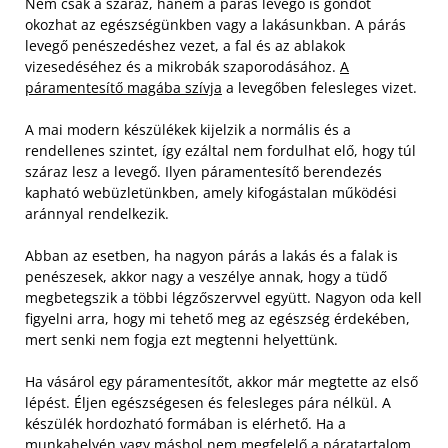
Nem csak a száraz, hanem a párás levegő is gondot
okozhat az egészségünkben vagy a lakásunkban. A párás
levegő penészedéshez vezet, a fal és az ablakok
vizesedéséhez és a mikrobák szaporodásához.
A
páramentesítő magába szívja
a levegőben felesleges vizet.
A mai modern készülékek kijelzik a normális és a
rendellenes szintet, így ezáltal nem fordulhat elő, hogy túl
száraz lesz a levegő. Ilyen páramentesítő berendezés
kapható webüzletünkben, amely kifogástalan működési
aránnyal rendelkezik.
Abban az esetben, ha nagyon párás a lakás és a falak is
penészesek, akkor nagy a veszélye annak, hogy a tüdő
megbetegszik a többi légzőszervvel együtt. Nagyon oda kell
figyelni arra, hogy mi tehető meg az egészség érdekében,
mert senki nem fogja ezt megtenni helyettünk.
Ha vásárol egy páramentesítőt, akkor már megtette az első
lépést. Éljen egészségesen és felesleges pára nélkül. A
készülék hordozható formában is elérhető. Ha a
munkahelyén vagy máshol nem megfelelő a páratartalom,