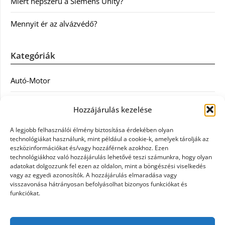
Miért népszerű a Siemens Unity?
Mennyit ér az alvázvédő?
Kategóriák
Autó-Motor
Divat
Hozzájárulás kezelése
Egészség
A legjobb felhasználói élmény biztosítása érdekében olyan
technológiákat használunk, mint például a cookie-k, amelyek tárolják az
Egyéb
eszközinformációkat és/vagy hozzáférnek azokhoz. Ezen
technológiákhoz való hozzájárulás lehetővé teszi számunkra, hogy olyan
adatokat dolgozzunk fel ezen az oldalon, mint a böngészési viselkedés
Étel
vagy az egyedi azonosítók. A hozzájárulás elmaradása vagy
visszavonása hátrányosan befolyásolhat bizonyos funkciókat és
Szolgáltatás
funkciókat.
Vásárlás