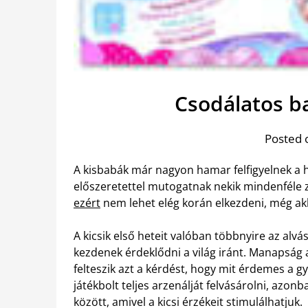
Csodálatos b
Posted 
A kisbabák már nagyon hamar felfigyelnek a h
előszeretettel mutogatnak nekik mindenféle z
ezért
nem lehet elég korán elkezdeni, még akko
A kicsik első heteit valóban többnyire az alvás
kezdenek érdeklődni a világ iránt. Manapság a
felteszik azt a kérdést, hogy mit érdemes a 
játékbolt teljes arzenálját felvásárolni, azo
között, amivel a kicsi érzékeit stimulálhatjuk.