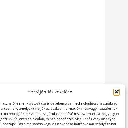
Hozzájárulás kezelése
elhasználói élmény biztosítása érdekében olyan technológiákat használunk,
l a cookie-k, amelyek tárolják az eszközinformációkat és/vagy hozzáférnek
en technológiákhoz való hozzájárulás lehetővé teszi számunkra, hogy olyan
gozzunk fel ezen az oldalon, mint a böngészési viselkedés vagy az egyedi
 A hozzájárulás elmaradása vagy visszavonása hátrányosan befolyásolhat