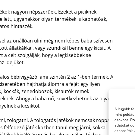
átékok nagyon népszerűek. Ezeket a piciknek
llett, ugyanakkor olyan termékek is kaphatóak,
atos hintaszék.
ivel az önállóan ülni még nem képes baba szívesen
tt állatkákkal, vagy szundikál benne egy kicsit. A
t a célt szolgálják, hogy a legkisebbek se
z idejüket.
alos bébivigyázó, ami szintén 2 az 1-ben termék. A
séretében hajthatja álomra a fejét egy ilyen
k, kockák, zenedobozok, kisautók remek
geknek. Ahogy a baba nő, következhetnek az olyan
yelnek a kicsiktől.
A legjobb f
mint példáu
ni, tologatni. A tologatós játékok nemcsak roppant
azokhoz. Ez
adatokat dol
is felfedező játék közben tanul meg járni, sokkal
azonosítók.
ajátékok kiváló áron és hatalmas választékban