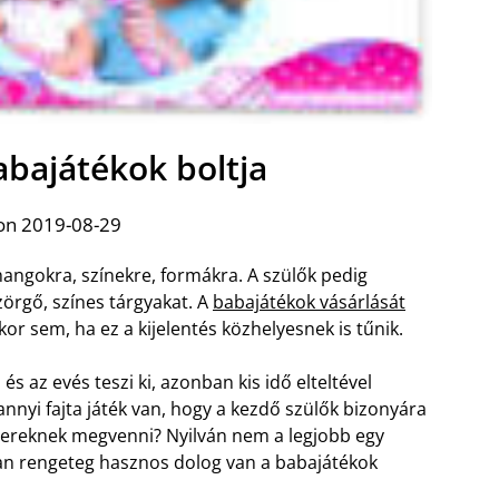
abajátékok boltja
on 2019-08-29
angokra, színekre, formákra. A szülők pedig
örgő, színes tárgyakat. A
babajátékok vásárlását
r sem, ha ez a kijelentés közhelyesnek is tűnik.
 és az evés teszi ki, azonban kis idő elteltével
nnyi fajta játék van, hogy a kezdő szülők bizonyára
gyereknek megvenni? Nyilván nem a legjobb egy
nban rengeteg hasznos dolog van a babajátékok