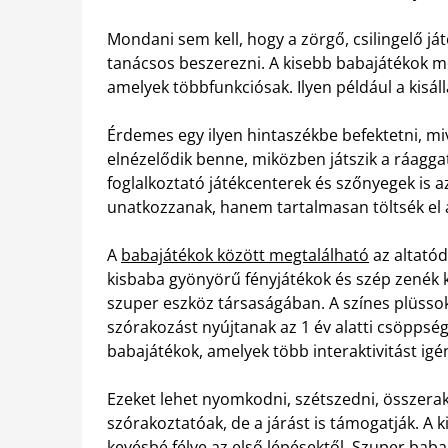
Mondani sem kell, hogy a zörgő, csilingelő j
tanácsos beszerezni. A kisebb babajátékok me
amelyek többfunkciósak. Ilyen például a kisáll
Érdemes egy ilyen hintaszékbe befektetni, m
elnézelődik benne, miközben játszik a ráaggato
foglalkoztató játékcenterek és szőnyegek is az
unatkozzanak, hanem tartalmasan töltsék el a
A
babajátékok között megtalálható
az altatód
kisbaba gyönyörű fényjátékok és szép zenék kí
szuper eszköz társaságában. A színes plüsso
szórakozást nyújtanak az 1 év alatti csöppsé
babajátékok, amelyek több interaktivitást igén
Ezeket lehet nyomkodni, szétszedni, összerak
szórakoztatóak, de a járást is támogatják. A k
kevésbé félve az első lépésektől. Szuper bab