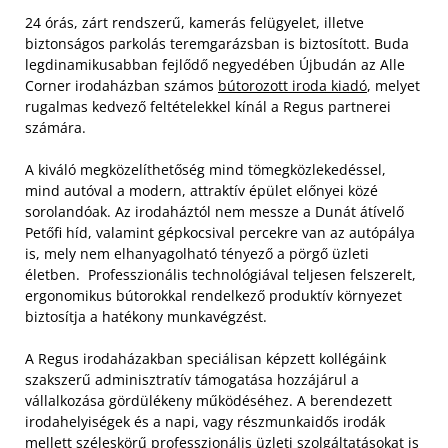
24 órás, zárt rendszerű, kamerás felügyelet, illetve
biztonságos parkolás teremgarázsban is biztosított. Buda
legdinamikusabban fejlődő negyedében Újbudán az Alle
Corner irodaházban számos
bútorozott iroda kiadó
, melyet
rugalmas kedvező feltételekkel kínál a Regus partnerei
számára.
A kiváló megközelíthetőség mind tömegközlekedéssel,
mind autóval a modern, attraktív épület előnyei közé
sorolandóak. Az irodaháztól nem messze a Dunát átívelő
Petőfi híd, valamint gépkocsival percekre van az autópálya
is, mely nem elhanyagolható tényező a pörgő üzleti
életben. Professzionális technológiával teljesen felszerelt,
ergonomikus bútorokkal rendelkező produktív környezet
biztosítja a hatékony munkavégzést.
A Regus irodaházakban speciálisan képzett kollégáink
szakszerű adminisztratív támogatása hozzájárul a
vállalkozása gördülékeny működéséhez. A berendezett
irodahelyiségek és a napi, vagy részmunkaidős irodák
mellett széleskörű professzionális üzleti szolgáltatásokat is