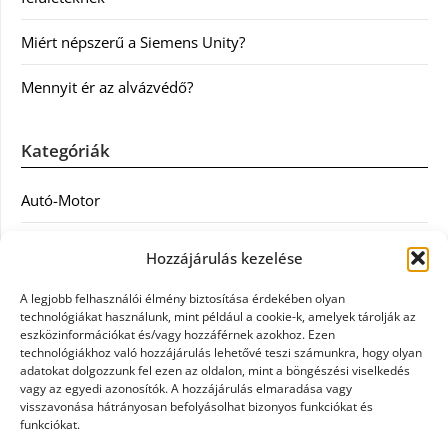
Miért népszerű a Siemens Unity?
Mennyit ér az alvázvédő?
Kategóriák
Autó-Motor
Divat
Hozzájárulás kezelése
Egészség
A legjobb felhasználói élmény biztosítása érdekében olyan
technológiákat használunk, mint például a cookie-k, amelyek tárolják az
Egyéb
eszközinformációkat és/vagy hozzáférnek azokhoz. Ezen
technológiákhoz való hozzájárulás lehetővé teszi számunkra, hogy olyan
adatokat dolgozzunk fel ezen az oldalon, mint a böngészési viselkedés
Étel
vagy az egyedi azonosítók. A hozzájárulás elmaradása vagy
visszavonása hátrányosan befolyásolhat bizonyos funkciókat és
Szolgáltatás
funkciókat.