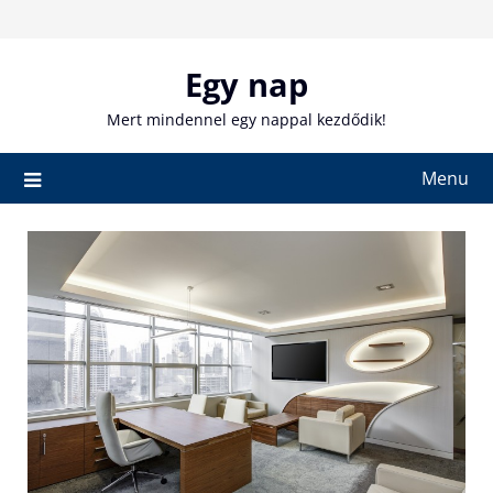
Skip
to
content
Egy nap
Mert mindennel egy nappal kezdődik!
Menu