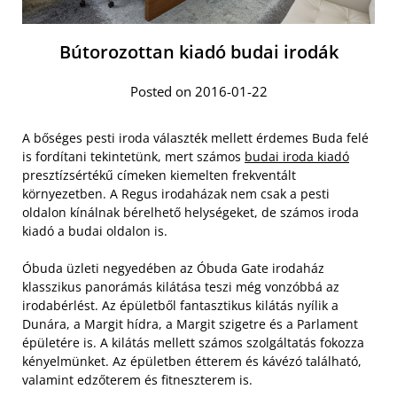
Bútorozottan kiadó budai irodák
Posted on 2016-01-22
A bőséges pesti iroda választék mellett érdemes Buda felé
is fordítani tekintetünk, mert számos
budai iroda kiadó
presztízsértékű címeken kiemelten frekventált
környezetben. A Regus irodaházak nem csak a pesti
oldalon kínálnak bérelhető helységeket, de számos iroda
kiadó a budai oldalon is.
Óbuda üzleti negyedében az Óbuda Gate irodaház
klasszikus panorámás kilátása teszi még vonzóbbá az
irodabérlést. Az épületből fantasztikus kilátás nyílik a
Dunára, a Margit hídra, a Margit szigetre és a Parlament
épületére is. A kilátás mellett számos szolgáltatás fokozza
kényelmünket. Az épületben étterem és kávézó található,
valamint edzőterem és fitneszterem is.